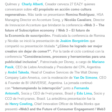
Quilmes y
Charly Alberti
, Creador cerveza 27 EAZY quienes
conversaron sobre
«El propósito en acción como cultura
regenerativa».
Más tarde se presentaron
Romina Rodríguez
, HSA
Managing Director en Accenture Song, y
Nicolás Cavaliere
, Director
de Innovacion Accenture que brindaron la conferencia
«Web 3 – The
future of Subscription economy / Web 3 – El futuro de
la Economía de suscripción».
Finalizada la conferencia de Romina
y Nicolás se inició la presentación de
Joakim Borgström
que
compartió su presentación titulada
“¿Cómo he logrado ser mejor
creativo sin dejar de comer?”.
Por la tarde el ciclo continuó con la
conferencia
“Consideraciones, procesos y herramientas para una
publicidad inclusiva”
, Patrocinada por Disney, a cargo de
Mariano
Pasik
, CEO de Liebre Amotinada y Presidente del CPA, Argentina
y
André Takeda
, Head of Creative Services de The Walt Disney
Company Latin America, con la moderación de
Yan De Simone
, CEO
& Founder de BI UNIVERSE, Argentina. La jornada continuó
con
“Interrumpiendo la interrupción”
junto a
Fernanda
Antonelli
,
Socia y CEO de f+e/cyranos, Brasil y
Edu Lima
,
Socio y
CCO de f+e/cyranos, Brasil. La anteúltima presentación fue la
de
Henry Cowling
,
Chief Innovation Officer de Media.Monks que
presentó
«Web3 and the Future of Consumer Engagement / Web3