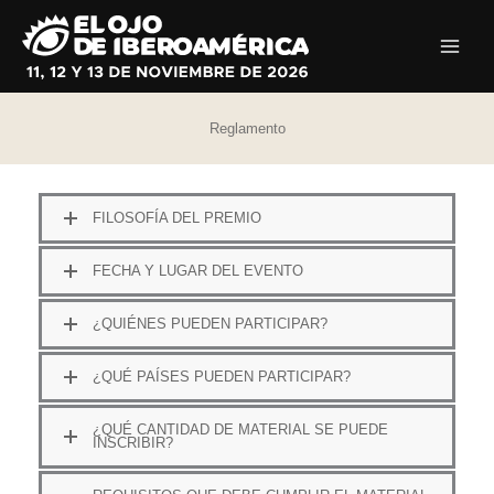
Ir
al
contenido
Reglamento
FILOSOFÍA DEL PREMIO
FECHA Y LUGAR DEL EVENTO
¿QUIÉNES PUEDEN PARTICIPAR?
¿QUÉ PAÍSES PUEDEN PARTICIPAR?
¿QUÉ CANTIDAD DE MATERIAL SE PUEDE
INSCRIBIR?