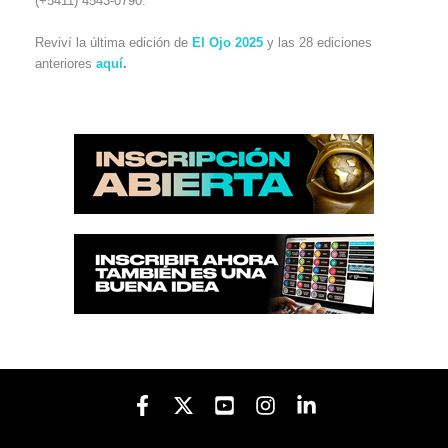
(+5411) 4543-0790.
Reviví la última edición de
El Ojo 2025
y las 28 ediciones
anteriores
aquí
.