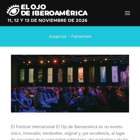
Ir
al
contenido
Auspicios – Patrocinios
El Festival Internacional El Ojo de Iberoamérica es un evento
único, innovador, trendsetter, original y, por excelencia, el lugar
de encuentro de la comunidad publicitaria, del marketing y de las