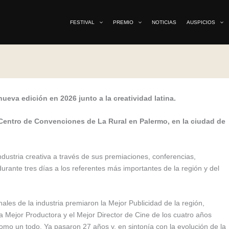
FESTIVAL
PREMIO
NOTICIAS
AUSPICIOS
ueva edición en 2026 junto a la creatividad latina.
 Centro de Convenciones de La Rural en Palermo, en la ciudad de
dustria creativa a través de sus premiaciones, conferencias,
rante tres días a los referentes más importantes de la región y del
les de la industria premiaron la Mejor Publicidad de la región,
 la Mejor Productora y el Mejor Director de Cine de los cuatro años
omo un todo. Ya pasaron 27 años y, en sintonía con la evolución de la