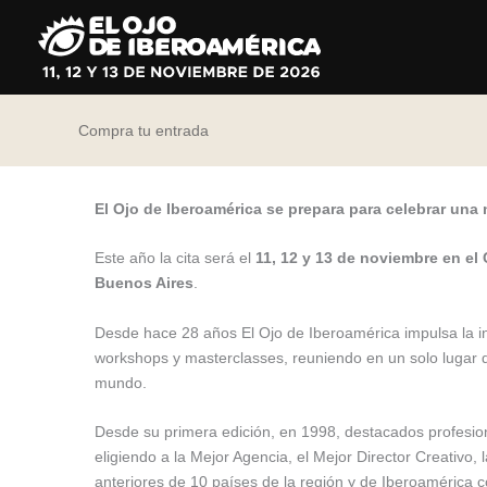
Ir
al
contenido
Compra tu entrada
El Ojo de Iberoamérica se prepara para celebrar una n
Este año la cita será el
11, 12 y 13 de noviembre en el
Buenos Aires
.
Desde hace 28 años El Ojo de Iberoamérica impulsa la in
workshops y masterclasses, reuniendo en un solo lugar du
mundo.
Desde su primera edición, en 1998, destacados profesiona
eligiendo a la Mejor Agencia, el Mejor Director Creativo,
anteriores de 10 países de la región y de Iberoamérica c