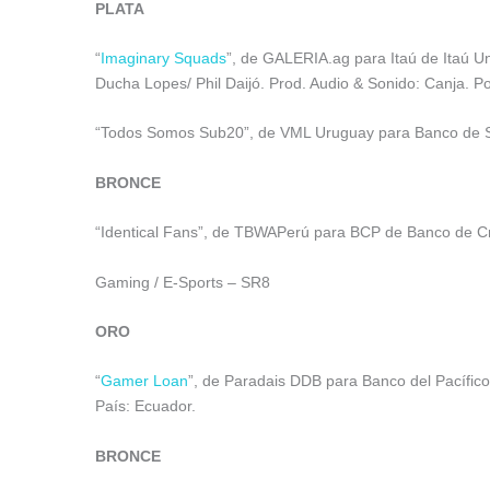
PLATA
“
Imaginary Squads
”, de GALERIA.ag para Itaú de Itaú U
Ducha Lopes/ Phil Daijó. Prod. Audio & Sonido: Canja. Po
“Todos Somos Sub20”, de VML Uruguay para Banco de Seg
BRONCE
“Identical Fans”, de TBWAPerú para BCP de Banco de Cré
Gaming / E-Sports – SR8
ORO
“
Gamer Loan
”, de Paradais DDB para Banco del Pacífico.
País: Ecuador.
BRONCE