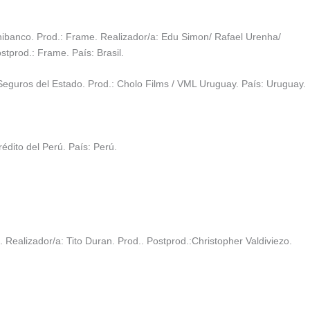
nibanco. Prod.: Frame. Realizador/a: Edu Simon/ Rafael Urenha/
stprod.: Frame. País: Brasil.
uros del Estado. Prod.: Cholo Films / VML Uruguay. País: Uruguay.
dito del Perú. País: Perú.
 Realizador/a: Tito Duran. Prod.. Postprod.:Christopher Valdiviezo.