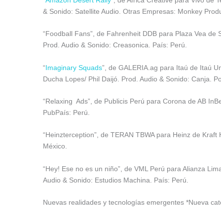
& Sonido: Satellite Audio. Otras Empresas: Monkey Produ
“Foodball Fans”, de Fahrenheit DDB para Plaza Vea de 
Prod. Audio & Sonido: Creasonica. País: Perú.
“
Imaginary Squads
”, de GALERIA.ag para Itaú de Itaú U
Ducha Lopes/ Phil Daijó. Prod. Audio & Sonido: Canja. Po
“Relaxing Ads”, de Publicis Perú para Corona de AB InBe
PubPaís: Perú.
“Heinzterception”, de TERAN TBWA para Heinz de Kraft H
México.
“Hey! Ese no es un niño”, de VML Perú para Alianza Lima
Audio & Sonido: Estudios Machina. País: Perú.
Nuevas realidades y tecnologías emergentes *Nueva ca