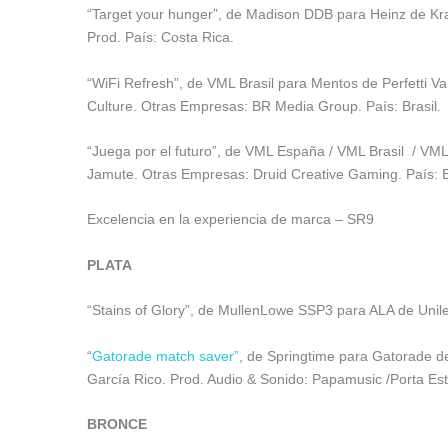
“Target your hunger”, de Madison DDB para Heinz de Kra
Prod. País: Costa Rica.
“WiFi Refresh”, de VML Brasil para Mentos de Perfetti Va
Culture. Otras Empresas: BR Media Group. País: Brasil.
“Juega por el futuro”, de VML España / VML Brasil / VM
Jamute. Otras Empresas: Druid Creative Gaming. País: 
Excelencia en la experiencia de marca – SR9
PLATA
“Stains of Glory”, de MullenLowe SSP3 para ALA de Unile
“
Gatorade match saver”
, de Springtime para Gatorade d
García Rico. Prod. Audio & Sonido: Papamusic /Porta Es
BRONCE