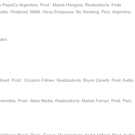
de PepsiCo Argentina. Prod.: Mamá Húngara. Realizador/a: Fede
tudio. Postprod.:M&M. Otras Empresas: No Smoking. País: Argentina.
ador.
rasil. Prod.: Corazón Filmes. Realizador/a: Bruno Zanetti. Prod. Audio
lombia. Prod.: Aleta Media. Realizador/a: Matías Ferrari. Prod. País:
elefónica Brasil. Prod.: Genco. Realizador/a: André Vidigal. Prod. Audio