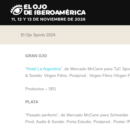
Ir
al
contenido
El Ojo Sports 2024
GRAN OJO
“
Hotel La Argentina
”, de Mercado McCann para TyC Sports
& Sonido: Virgen Films. Postprod.: Virgen Films /Virgen
Productos – SR1
PLATA
“Pasado perfecto”, de Mercado McCann para Schneider de
Prod. Audio & Sonido: Porta Estudio. Postprod.: Poster 