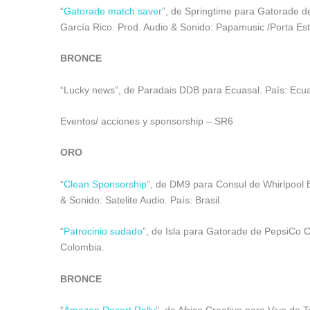
“
Gatorade match saver
”, de Springtime para Gatorade 
García Rico. Prod. Audio & Sonido: Papamusic /Porta Es
BRONCE
“Lucky news”, de Paradais DDB para Ecuasal. País: Ecu
Eventos/ acciones y sponsorship – SR6
ORO
“
Clean Sponsorship
”, de DM9 para Consul de Whirlpool B
& Sonido: Satelite Audio. País: Brasil.
“
Patrocinio sudado
”, de Isla para Gatorade de PepsiCo Co
Colombia.
BRONCE
“
Amazon Desert Rally
”, de Africa Creative para Vivo de T