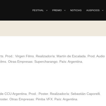
FESTIVAL
PREMIO
NOTICIAS
AUSPICIOS
. Prod.: Virgen Films. Realizador/a: Martín de Escalada. Prod. Audio
 Films. Otras Empresas: Supercharango. País: Argentina.
 CCU Argentina. Prod.: Poster. Realizador/a: Sebastián Caporelli.
/Poster. Otras Empresas: Pimba VFX. País: Argentina.