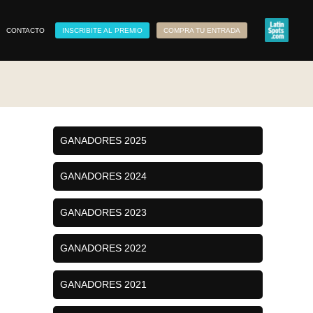
CONTACTO
INSCRIBITE AL PREMIO
COMPRA TU ENTRADA
GANADORES 2025
GANADORES 2024
GANADORES 2023
GANADORES 2022
GANADORES 2021