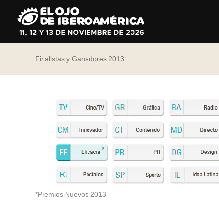
Ir
al
contenido
Finalistas y Ganadores 2013
*Premios Nuevos 2013