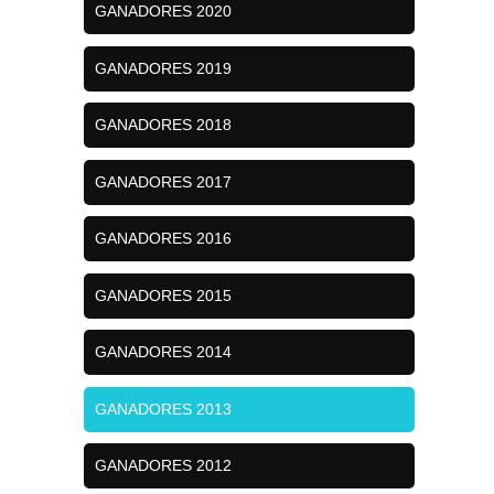
GANADORES 2020
GANADORES 2019
GANADORES 2018
GANADORES 2017
GANADORES 2016
GANADORES 2015
GANADORES 2014
GANADORES 2013
GANADORES 2012