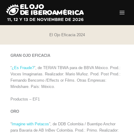
Ir
al
contenido
El Ojo Eficacia 2024
GRAN OJO EFICACIA
“
¿Es Fraude?
”, de TERAN TBWA para de BBVA México. Prod.:
Voces Imaginarias. Realizador: Mario Muñoz. Prod. Post Prod.:
Fernando Bencomo /Effects or Films. Otras Empresas:
Mindshare. País: México.
Productos – EF1
ORO
“
Imagine with Petacos
”, de DDB Colombia / Buentipo Anchor
para Bavaria de AB InBev Colombia. Prod.: Primo. Realizador: