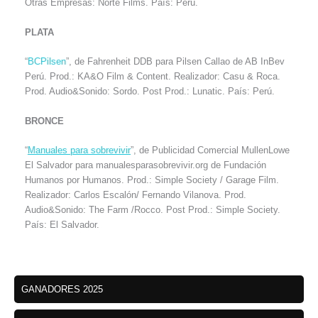
Otras Empresas: Norte Films. País: Perú.
PLATA
“
BCPilsen
”, de Fahrenheit DDB para Pilsen Callao de AB InBev
Perú. Prod.: KA&O Film & Content. Realizador: Casu & Roca.
Prod. Audio&Sonido: Sordo. Post Prod.: Lunatic. País: Perú.
BRONCE
“
Manuales para sobrevivir
”, de Publicidad Comercial MullenLowe
El Salvador para manualesparasobrevivir.org de Fundación
Humanos por Humanos. Prod.: Simple Society / Garage Film.
Realizador: Carlos Escalón/ Fernando Vilanova. Prod.
Audio&Sonido: The Farm /Rocco. Post Prod.: Simple Society.
País: El Salvador.
GANADORES 2025