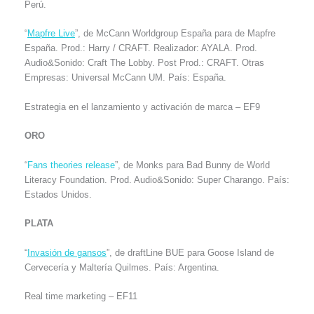
Perú.
“
Mapfre Live
”, de McCann Worldgroup España para de Mapfre
España. Prod.: Harry / CRAFT. Realizador: AYALA. Prod.
Audio&Sonido: Craft The Lobby. Post Prod.: CRAFT. Otras
Empresas: Universal McCann UM. País: España.
Estrategia en el lanzamiento y activación de marca – EF9
ORO
“
Fans theories release
”, de Monks para Bad Bunny de World
Literacy Foundation. Prod. Audio&Sonido: Super Charango. País:
Estados Unidos.
PLATA
“
Invasión de gansos
”, de draftLine BUE para Goose Island de
Cervecería y Maltería Quilmes. País: Argentina.
Real time marketing – EF11