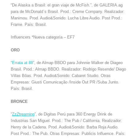
“De Alaska a Brasil: el gran viaje de McFish.”, de GALERIA.ag
para de McDonald´s Brasil. Prod.: Creme Company. Realizador:
Manimou. Prod. Audio&Sonido: Lucha Libre Audio. Post Prod.:
Frame. País: Brasil.
Influencers *Nueva categoría – EF7
ORO
“
Errata at 88
”, de Almap BBDO para Johnnie Walker de Diageo
Brasil. Prod.: Almap BBDO. Realizador: Rodrigo Resende/ Diego
Villas Bôas. Prod. Audio&Sonido: Cabaret Studio. Otras
Empresas: Giusti Comunicação /Inside Out PR /Suba Junto.
País: Brasil.
BRONCE
“
ZzZtreaming
”, de Digitas Perú para 360 Energy Drink de
Industrias San Miguel. Prod.: The Pub / California. Realizador:
Henry de la Cadena. Prod. Audio&Sonido: Barba Roja Audio.
Post Prod.: The Pub. Otras Empresas: Publicis Influence. País: