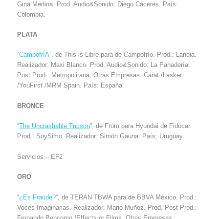
Gina Medina. Prod. Audio&Sonido: Diego Cáceres. País:
Colombia.
PLATA
“
CampofrÍA
”, de This is Libre para de Campofrío. Prod.: Landia.
Realizador: Maxi Blanco. Prod. Audio&Sonido: La Panadería.
Post Prod.: Metropolitana. Otras Empresas: Carat /Lasker
/YouFirst /MRM Spain. País: España.
BRONCE
“
The Uncrashable Tucson
”, de From para Hyundai de Fidocar.
Prod.: SoySimo. Realizador: Simón Gauna. País: Uruguay.
Servicios – EF2
ORO
“
¿Es Fraude?
”, de TERAN TBWA para de BBVA México. Prod.:
Voces Imaginarias. Realizador: Mario Muñoz. Prod. Post Prod.:
Fernando Bencomo /Effects or Films. Otras Empresas: