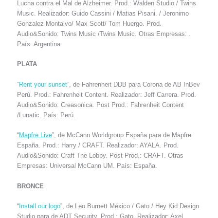
Lucha contra el Mal de Alzheimer. Prod.: Walden Studio / Twins
Music. Realizador: Guido Cassini / Matias Pisani. / Jeronimo
Gonzalez Montalvo/ Max Scott/ Tom Huergo. Prod.
Audio&Sonido: Twins Music /Twins Music. Otras Empresas: .
País: Argentina.
PLATA
“
Rent your sunset
”, de Fahrenheit DDB para Corona de AB InBev
Perú. Prod.: Fahrenheit Content. Realizador: Jeff Carrera. Prod.
Audio&Sonido: Creasonica. Post Prod.: Fahrenheit Content
/Lunatic. País: Perú.
“
Mapfre Live
”, de McCann Worldgroup España para de Mapfre
España. Prod.: Harry / CRAFT. Realizador: AYALA. Prod.
Audio&Sonido: Craft The Lobby. Post Prod.: CRAFT. Otras
Empresas: Universal McCann UM. País: España.
BRONCE
“
Install our logo
”, de Leo Burnett México / Gato / Hey Kid Design
Studio para de ADT Security. Prod.: Gato. Realizador: Axel