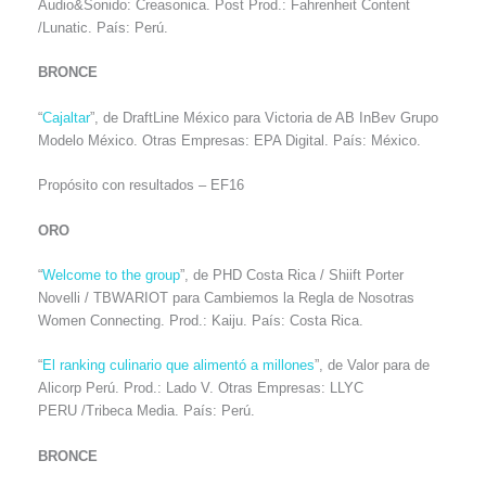
Audio&Sonido: Creasonica. Post Prod.: Fahrenheit Content
/Lunatic. País: Perú.
BRONCE
“
Cajaltar
”, de DraftLine México para Victoria de AB InBev Grupo
Modelo México. Otras Empresas: EPA Digital. País: México.
Propósito con resultados – EF16
ORO
“
Welcome to the group
”, de PHD Costa Rica / Shiift Porter
Novelli / TBWARIOT para Cambiemos la Regla de Nosotras
Women Connecting. Prod.: Kaiju. País: Costa Rica.
“
El ranking culinario que alimentó a millones
”, de Valor para de
Alicorp Perú. Prod.: Lado V. Otras Empresas: LLYC
PERU /Tribeca Media. País: Perú.
BRONCE