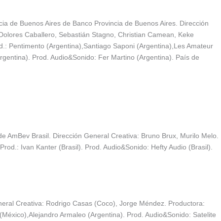
cia de Buenos Aires de Banco Provincia de Buenos Aires. Dirección
 Dolores Caballero, Sebastián Stagno, Christian Camean, Keke
d.: Pentimento (Argentina),Santiago Saponi (Argentina),Les Amateur
rgentina). Prod. Audio&Sonido: Fer Martino (Argentina). País de
 AmBev Brasil. Dirección General Creativa: Bruno Brux, Murilo Melo.
rod.: Ivan Kanter (Brasil). Prod. Audio&Sonido: Hefty Audio (Brasil).
neral Creativa: Rodrigo Casas (Coco), Jorge Méndez. Productora:
s (México),Alejandro Armaleo (Argentina). Prod. Audio&Sonido: Satelite