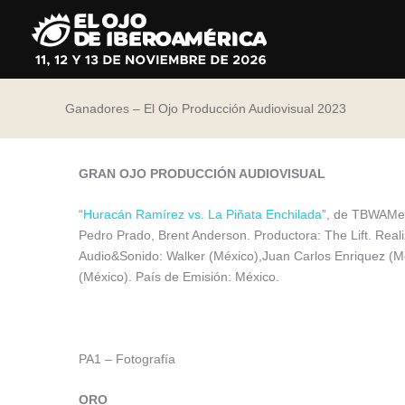
Ir
al
contenido
Ganadores – El Ojo Producción Audiovisual 2023
GRAN OJO PRODUCCIÓN AUDIOVISUAL
“
Huracán Ramírez vs. La Piñata Enchilada
”, de TBWAMed
Pedro Prado, Brent Anderson. Productora: The Lift. Rea
Audio&Sonido: Walker (México),Juan Carlos Enriquez (Mé
(México). País de Emisión: México.
PA1 – Fotografía
ORO