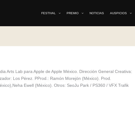
FESTIVAL
PREMIO
NOTICIAS
AUSPICIOS
ia Arts Lab para Apple de Apple México. Dirección General Creativa:
lizador: Los Pérez. PProd.: Ramón Morejón (México). Prod.
xico),Neha Ewell (México). Otros: SeoJu Park / PS360 / VFX Trafik