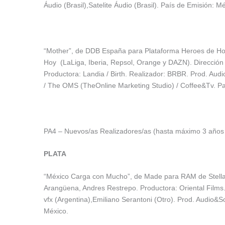
Áudio (Brasil),Satelite Áudio (Brasil). País de Emisión: M
“Mother”, de DDB España para Plataforma Heroes de Ho
Hoy (LaLiga, Iberia, Repsol, Orange y DAZN). Dirección
Productora: Landia / Birth. Realizador: BRBR. Prod. A
/ The OMS (TheOnline Marketing Studio) / Coffee&Tv. Pa
PA4 – Nuevos/as Realizadores/as (hasta máximo 3 años 
PLATA
“México Carga con Mucho”, de Made para RAM de Stellant
Arangüena, Andres Restrepo. Productora: Oriental Films.
vfx (Argentina),Emiliano Serantoni (Otro). Prod. Audio&
México.