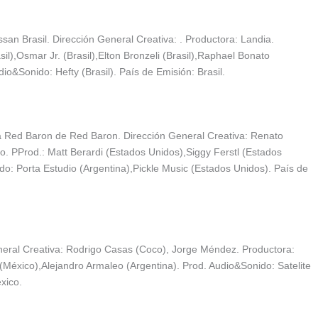
n Brasil. Dirección General Creativa: . Productora: Landia.
),Osmar Jr. (Brasil),Elton Bronzeli (Brasil),Raphael Bonato
dio&Sonido: Hefty (Brasil). País de Emisión: Brasil.
Red Baron de Red Baron. Dirección General Creativa: Renato
o. PProd.: Matt Berardi (Estados Unidos),Siggy Ferstl (Estados
do: Porta Estudio (Argentina),Pickle Music (Estados Unidos). País de
neral Creativa: Rodrigo Casas (Coco), Jorge Méndez. Productora:
s (México),Alejandro Armaleo (Argentina). Prod. Audio&Sonido: Satelite
éxico.