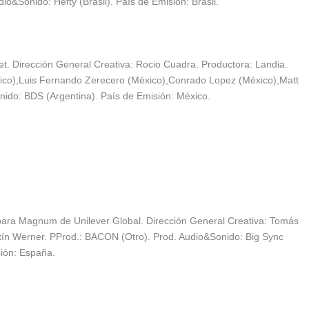
dio&Sonido: Hefty (Brasil). País de Emisión: Brasil.
et. Dirección General Creativa: Rocio Cuadra. Productora: Landia.
xico),Luis Fernando Zerecero (México),Conrado Lopez (México),Matt
ido: BDS (Argentina). País de Emisión: México.
ara Magnum de Unilever Global. Dirección General Creativa: Tomás
tín Werner. PProd.: BACON (Otro). Prod. Audio&Sonido: Big Sync
ión: España.