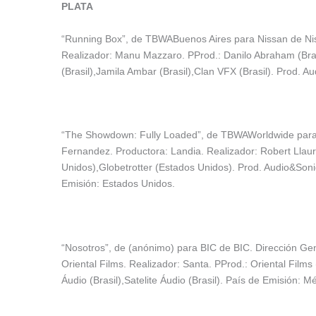
PLATA
“Running Box”, de TBWABuenos Aires para Nissan de Nissa
Realizador: Manu Mazzaro. PProd.: Danilo Abraham (Brasil
(Brasil),Jamila Ambar (Brasil),Clan VFX (Brasil). Prod. Au
“The Showdown: Fully Loaded”, de TBWAWorldwide para 
Fernandez. Productora: Landia. Realizador: Robert Llaur
Unidos),Globetrotter (Estados Unidos). Prod. Audio&Soni
Emisión: Estados Unidos.
“Nosotros”, de (anónimo) para BIC de BIC. Dirección Ge
Oriental Films. Realizador: Santa. PProd.: Oriental Film
Áudio (Brasil),Satelite Áudio (Brasil). País de Emisión: M