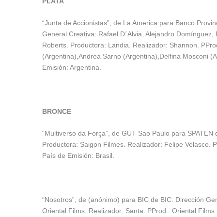
PLATA
“Junta de Accionistas”, de La America para Banco Provin
General Creativa: Rafael D´Alvia, Alejandro Domínguez,
Roberts. Productora: Landia. Realizador: Shannon. PPro
(Argentina),Andrea Sarno (Argentina),Delfina Mosconi (A
Emisión: Argentina.
BRONCE
“Multiverso da Força”, de GUT Sao Paulo para SPATEN de
Productora: Saigon Filmes. Realizador: Felipe Velasco. PP
País de Emisión: Brasil.
“Nosotros”, de (anónimo) para BIC de BIC. Dirección Ge
Oriental Films. Realizador: Santa. PProd.: Oriental Film