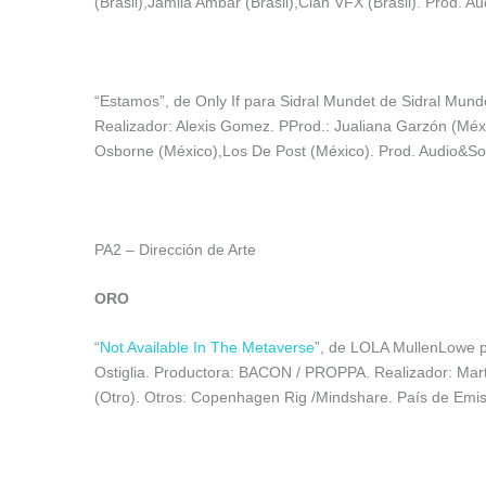
(Brasil),Jamila Ambar (Brasil),Clan VFX (Brasil). Prod. Au
“Estamos”, de Only If para Sidral Mundet de Sidral Mund
Realizador: Alexis Gomez. PProd.: Jualiana Garzón (Mé
Osborne (México),Los De Post (México). Prod. Audio&Son
PA2 – Dirección de Arte
ORO
“
Not Available In The Metaverse
”, de LOLA MullenLowe p
Ostiglia. Productora: BACON / PROPPA. Realizador: Mar
(Otro). Otros: Copenhagen Rig /Mindshare. País de Emis