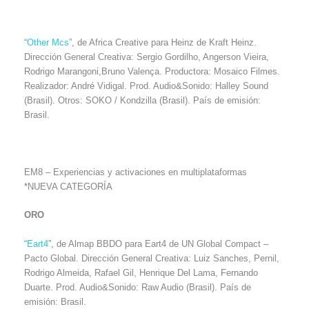
“
Other Mcs
”, de Africa Creative para Heinz de Kraft Heinz.
Dirección General Creativa: Sergio Gordilho, Angerson Vieira,
Rodrigo Marangoni,Bruno Valença. Productora: Mosaico Filmes.
Realizador: André Vidigal. Prod. Audio&Sonido: Halley Sound
(Brasil). Otros: SOKO / Kondzilla (Brasil). País de emisión:
Brasil.
EM8 – Experiencias y activaciones en multiplataformas
*NUEVA CATEGORÍA
ORO
“
Eart4
”, de Almap BBDO para Eart4 de UN Global Compact –
Pacto Global. Dirección General Creativa: Luiz Sanches, Pernil,
Rodrigo Almeida, Rafael Gil, Henrique Del Lama, Fernando
Duarte. Prod. Audio&Sonido: Raw Audio (Brasil). País de
emisión: Brasil.