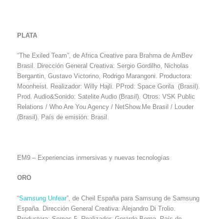
PLATA
“The Exiled Team”, de Africa Creative para Brahma de AmBev
Brasil. Dirección General Creativa: Sergio Gordilho, Nicholas
Bergantin, Gustavo Victorino, Rodrigo Marangoni. Productora:
Moonheist. Realizador: Willy Hajli. PProd: Space Gorila (Brasil).
Prod. Audio&Sonido: Satelite Audio (Brasil). Otros: VSK Public
Relations / Who Are You Agency / NetShow.Me Brasil / Louder
(Brasil). País de emisión: Brasil.
EM9 – Experiencias inmersivas y nuevas tecnologías
ORO
“
Samsung Unfear
”, de Cheil España para Samsung de Samsung
España. Dirección General Creativa: Alejandro Di Trolio.
Productora: Somos 5. Realizador: Gerardo Berna. País de