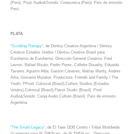
(Perú). Prod. Audio&Sonido: Creasonica (Perú). País de emisión:
Perú.
PLATA
“
Scrolling Therapy
”, de Dentsu Creative Argentina / Dentsu
Creative Estados Unidos / Dentsu Creative Brasil para
Eurofarma de Eurofarma. Dirección General Creativa: Fred
Levron, Rafael Rizuto, Pedro Perez, Collette Douaihy, Eduardo
Tavares, Agustín Alba, Gastón Cánaves, Matías Martty, Andres
Arlia, Giovanni Muratori. Productora: Friends and Family / The
Youth. PProd: Colossal (Brasil),Cutters Studios (Estados
Unidos),Colossal (Brasil),Flavor Studio (Brasil). Prod.
Audio&Sonido: Canja Audio Culture (Brasil). País de emisión:
Argentina.
“
The Smart Legacy
”, de El Taier DDB Centro / Tribal Worldwide
Guatemala para IF THEN inc. de IF THEN inc.. Dirección