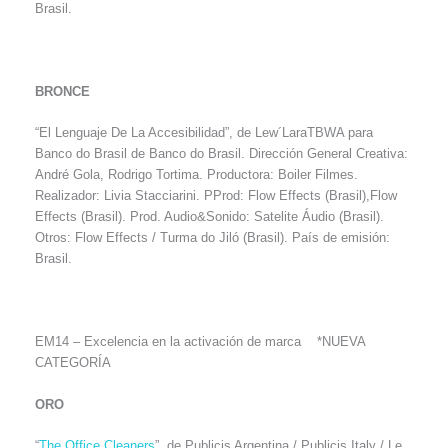
Brasil.
BRONCE
“El Lenguaje De La Accesibilidad”, de Lew´LaraTBWA para
Banco do Brasil de Banco do Brasil. Dirección General Creativa:
André Gola, Rodrigo Tortima. Productora: Boiler Filmes.
Realizador: Livia Stacciarini. PProd: Flow Effects (Brasil),Flow
Effects (Brasil). Prod. Audio&Sonido: Satelite Áudio (Brasil).
Otros: Flow Effects / Turma do Jiló (Brasil). País de emisión:
Brasil.
EM14 – Excelencia en la activación de marca *NUEVA
CATEGORÍA
ORO
“
The Office Cleaners
”, de Publicis Argentina / Publicis Italy / Le