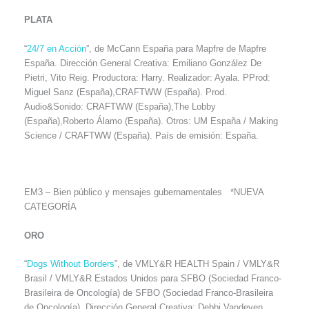
PLATA
“
24/7 en Acción
”, de McCann España para Mapfre de Mapfre
España. Dirección General Creativa: Emiliano González De
Pietri, Vito Reig. Productora: Harry. Realizador: Ayala. PProd:
Miguel Sanz (España),CRAFTWW (España). Prod.
Audio&Sonido: CRAFTWW (España),The Lobby
(España),Roberto Álamo (España). Otros: UM España / Making
Science / CRAFTWW (España). País de emisión: España.
EM3 – Bien público y mensajes gubernamentales *NUEVA
CATEGORÍA
ORO
“
Dogs Without Borders
”, de VMLY&R HEALTH Spain / VMLY&R
Brasil / VMLY&R Estados Unidos para SFBO (Sociedad Franco-
Brasileira de Oncología) de SFBO (Sociedad Franco-Brasileira
de Oncología). Dirección General Creativa: Debbi Vandeven,