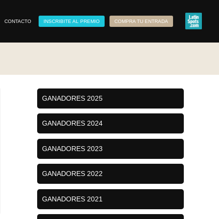
CONTACTO
INSCRIBITE AL PREMIO
COMPRA TU ENTRADA
GANADORES 2025
GANADORES 2024
GANADORES 2023
GANADORES 2022
GANADORES 2021