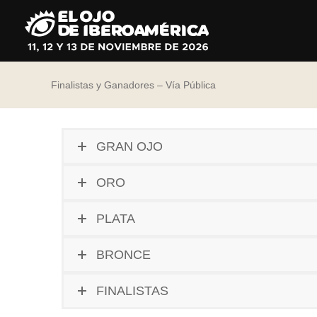
Ir
al
contenido
Finalistas y Ganadores – Vía Pública
GRAN OJO
ORO
PLATA
BRONCE
FINALISTAS