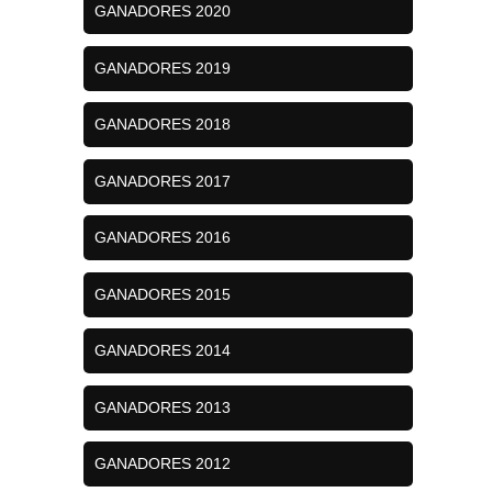
GANADORES 2020
GANADORES 2019
GANADORES 2018
GANADORES 2017
GANADORES 2016
GANADORES 2015
GANADORES 2014
GANADORES 2013
GANADORES 2012