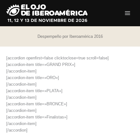
Ir
al
contenido
Despempeño por Iberoamérica 2016
[accordion openfirst=false clicktoclose=true scroll=false]
[accordion-item title=»GRAND PRIX»]
[/accordion-item]
[accordion-item title=»ORO»]
[/accordion-item]
[accordion-item title=»PLATA»]
[/accordion-item]
[accordion-item title=»BRONCE»]
[/accordion-item]
[accordion-item title=»Finalistas»]
[/accordion-item]
[/accordion]