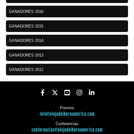
GANADORES 2016
GANADORES 2015
GANADORES 2014
GANADORES 2013
GANADORES 2012
Premios
info@elojodeiberoamerica.com
Conferencias
conferencias@elojodeiberoamerica.com