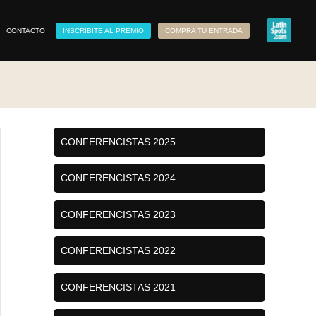
CONTACTO
INSCRIBITE AL PREMIO
COMPRA TU ENTRADA
CONFERENCISTAS 2025
CONFERENCISTAS 2024
CONFERENCISTAS 2023
CONFERENCISTAS 2022
CONFERENCISTAS 2021