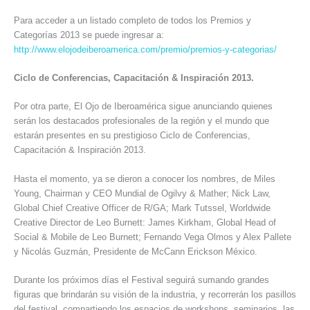
Para acceder a un listado completo de todos los Premios y
Categorías 2013 se puede ingresar a:
http://www.elojodeiberoamerica.com/premio/premios-y-categorias/
Ciclo de Conferencias, Capacitación & Inspiración 2013.
Por otra parte, El Ojo de Iberoamérica sigue anunciando quienes
serán los destacados profesionales de la región y el mundo que
estarán presentes en su prestigioso Ciclo de Conferencias,
Capacitación & Inspiración 2013.
Hasta el momento, ya se dieron a conocer los nombres, de Miles
Young, Chairman y CEO Mundial de Ogilvy & Mather; Nick Law,
Global Chief Creative Officer de R/GA; Mark Tutssel, Worldwide
Creative Director de Leo Burnett: James Kirkham, Global Head of
Social & Mobile de Leo Burnett; Fernando Vega Olmos y Alex Pallete
y Nicolás Guzmán, Presidente de McCann Erickson México.
Durante los próximos días el Festival seguirá sumando grandes
figuras que brindarán su visión de la industria, y recorrerán los pasillos
del festival, compartiendo los espacios de workshops, seminarios, las