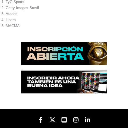
TyC Sports
Getty Images Brasil
Atados
Libero
MACMA