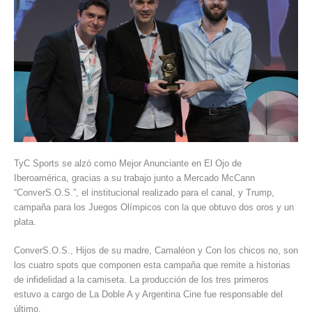
TyC Sports se alzó como Mejor Anunciante en El Ojo de
Iberoamérica, gracias a su trabajo junto a Mercado McCann
“ConverS.O.S.”, el institucional realizado para el canal, y Trump,
campaña para los Juegos Olímpicos con la que obtuvo dos oros y un
plata.
ConverS.O.S., Hijos de su madre, Camaléon y Con los chicos no, son
los cuatro spots que componen esta campaña que remite a historias
de infidelidad a la camiseta. La producción de los tres primeros
estuvo a cargo de La Doble A y Argentina Cine fue responsable del
último.