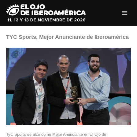
Ir
al
contenido
TYC Sports, Mejor Anunciante de Iberoamérica
TyC Sports se alzó como Mejor Anunciante en El Ojo de