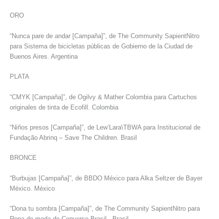
ORO
“Nunca pare de andar [Campaña]”, de The Community SapientNitro
para Sistema de bicicletas públicas de Gobierno de la Ciudad de
Buenos Aires. Argentina
PLATA
“CMYK [Campaña]”, de Ogilvy & Mather Colombia para Cartuchos
originales de tinta de Ecofill. Colombia
“Niños presos [Campaña]”, de Lew’Lara\TBWA para Institucional de
Fundação Abrinq – Save The Children. Brasil
BRONCE
“Burbujas [Campaña]”, de BBDO México para Alka Seltzer de Bayer
México. México
“Dona tu sombra [Campaña]”, de The Community SapientNitro para
Ropa de moda de Converse Brasil . Brasil