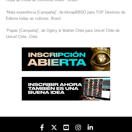
“Mala experiência [Campaña]”, de AlmapBBDO para TOP Destinos de
Editora todas as culturas. Brasil
“Papás [Campaña]”, de Ogilvy & Mather Chile para Unicef Chile de
Unicef Chile. Chile