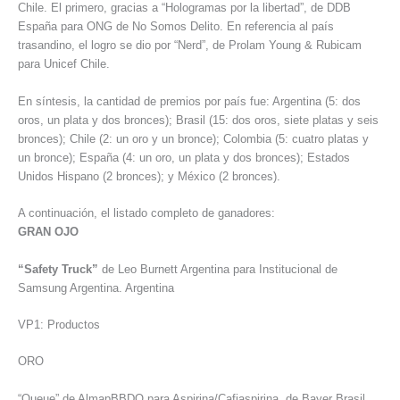
Chile. El primero, gracias a “Hologramas por la libertad”, de DDB
España para ONG de No Somos Delito. En referencia al país
trasandino, el logro se dio por “Nerd”, de Prolam Young & Rubicam
para Unicef Chile.
En síntesis, la cantidad de premios por país fue: Argentina (5: dos
oros, un plata y dos bronces); Brasil (15: dos oros, siete platas y seis
bronces); Chile (2: un oro y un bronce); Colombia (5: cuatro platas y
un bronce); España (4: un oro, un plata y dos bronces); Estados
Unidos Hispano (2 bronces); y México (2 bronces).
A continuación, el listado completo de ganadores:
GRAN OJO
“Safety Truck”
de Leo Burnett Argentina para Institucional de
Samsung Argentina. Argentina
VP1: Productos
ORO
“Queue” de AlmapBBDO para Aspirina/Cafiaspirina, de Bayer Brasil.