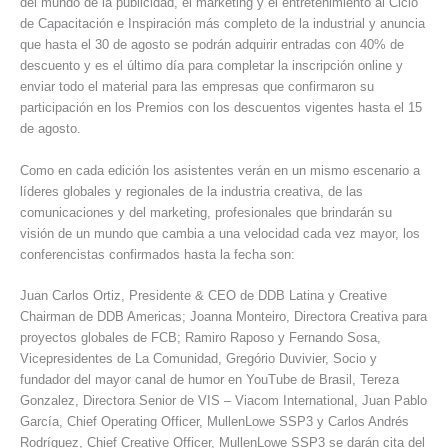
del mundo de la publicidad, el marketing y el entretenimiento al Ciclo
de Capacitación e Inspiración más completo de la industrial y anuncia
que hasta el 30 de agosto se podrán adquirir entradas con 40% de
descuento y es el último día para completar la inscripción online y
enviar todo el material para las empresas que confirmaron su
participación en los Premios con los descuentos vigentes hasta el 15
de agosto.
Como en cada edición los asistentes verán en un mismo escenario a
líderes globales y regionales de la industria creativa, de las
comunicaciones y del marketing, profesionales que brindarán su
visión de un mundo que cambia a una velocidad cada vez mayor, los
conferencistas confirmados hasta la fecha son:
Juan Carlos Ortiz, Presidente & CEO de DDB Latina y Creative
Chairman de DDB Americas; Joanna Monteiro, Directora Creativa para
proyectos globales de FCB; Ramiro Raposo y Fernando Sosa,
Vicepresidentes de La Comunidad, Gregório Duvivier, Socio y
fundador del mayor canal de humor en YouTube de Brasil, Tereza
Gonzalez, Directora Senior de VIS – Viacom International, Juan Pablo
García, Chief Operating Officer, MullenLowe SSP3 y Carlos Andrés
Rodríguez, Chief Creative Officer, MullenLowe SSP3 se darán cita del