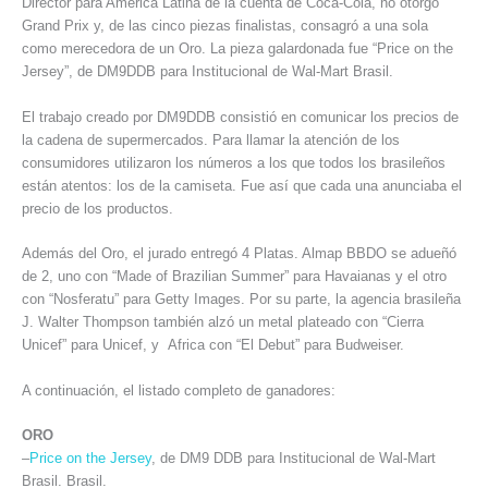
Director para América Latina de la cuenta de Coca-Cola, no otorgó
Grand Prix y, de las cinco piezas finalistas, consagró a una sola
como merecedora de un Oro. La pieza galardonada fue “Price on the
Jersey”, de DM9DDB para Institucional de Wal-Mart Brasil.
El trabajo creado por DM9DDB consistió en comunicar los precios de
la cadena de supermercados. Para llamar la atención de los
consumidores utilizaron los números a los que todos los brasileños
están atentos: los de la camiseta. Fue así que cada una anunciaba el
precio de los productos.
Además del Oro, el jurado entregó 4 Platas. Almap BBDO se adueñó
de 2, uno con “Made of Brazilian Summer” para Havaianas y el otro
con “Nosferatu” para Getty Images. Por su parte, la agencia brasileña
J. Walter Thompson también alzó un metal plateado con “Cierra
Unicef” para Unicef, y Africa con “El Debut” para Budweiser.
A continuación, el listado completo de ganadores:
ORO
–
Price on the Jersey
, de DM9 DDB para Institucional de Wal-Mart
Brasil. Brasil.