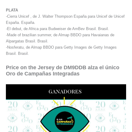
PLATA
-Cierra Unicef , de J. Walter Thompson España para Unicef de Unicef
España. España.
-El debut, de Africa para Budweiser de AmBev Brasil. Brasil.
-Made of brazilian summer, de Almap BBDO para Havaianas de
Alpargatas Brasil. Brasil.
-Nosferatu, de Almap BBDO para Getty Images de Getty Images
Brasil. Brasil.
Price on the Jersey de DM9DDB alza el único
Oro de Campañas Integradas