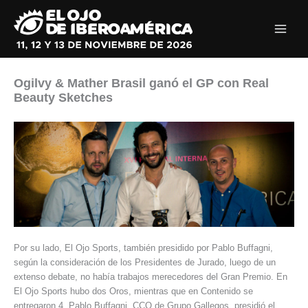
Ir
al
contenido
Ogilvy & Mather Brasil ganó el GP con Real
Beauty Sketches
Por su lado, El Ojo Sports, también presidido por Pablo Buffagni,
según la consideración de los Presidentes de Jurado, luego de un
extenso debate, no había trabajos merecedores del Gran Premio. En
El Ojo Sports hubo dos Oros, mientras que en Contenido se
entregaron 4. Pablo Buffagni, CCO de Grupo Gallegos, presidió el