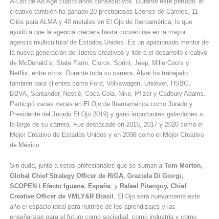
A-List de Ad Age cuatro años consecutivos. Durante este período, el
creativo también ha ganado 20 prestigiosos Leones de Cannes, 11
Clios para ALMA y 48 metales en El Ojo de Iberoamérica, lo que
ayudó a que la agencia creciera hasta convertirse en la mayor
agencia multicultural de Estados Unidos. Es un apasionado mentor de
la nueva generación de líderes creativos y lidera el desarrollo creativo
de McDonald´s, State Farm, Clorox, Sprint, Jeep, MillerCoors y
Netflix, entre otros. Durante toda su carrera, Álvar ha trabajado
también para clientes como Ford, Volkswagen, Unilever, HSBC,
BBVA, Santander, Nestlé, Coca-Cola, Nike, Pfizer y Cadbury Adams.
Participó varias veces en El Ojo de Iberoamérica como Jurado y
Presidente del Jurado El Ojo 2019) y ganó importantes galardones a
lo largo de su carrera. Fue destacado en 2016, 2017 y 2020 como el
Mejor Creativo de Estados Unidos y en 2006 como el Mejor Creativo
de México.
Sin duda, junto a estos profesionales que se suman a
Tom Morton,
Global Chief Strategy Officer de R/GA, Graziela Di Giorgi,
SCOPEN / Efecto Iguana. España
, y
Rafael Pitanguy, Chief
Creative Officer de VMLY&R Brasil
, El Ojo será nuevamente este
año el espacio ideal para nutrirse de los aprendizajes y las
enseñanzas para el futuro como sociedad, como industria y como