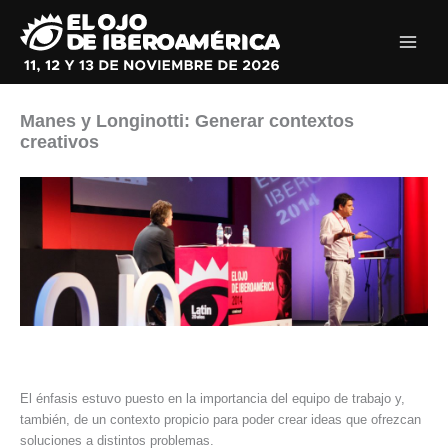
Ir
al
contenido
Manes y Longinotti: Generar contextos
creativos
El énfasis estuvo puesto en la importancia del equipo de trabajo y,
también, de un contexto propicio para poder crear ideas que ofrezcan
soluciones a distintos problemas.