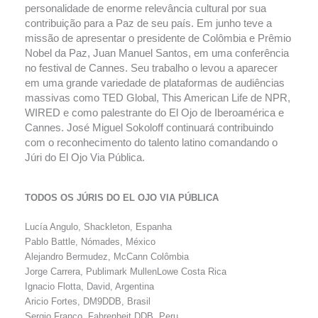
personalidade de enorme relevância cultural por sua
contribuição para a Paz de seu país. Em junho teve a
missão de apresentar o presidente de Colômbia e Prêmio
Nobel da Paz, Juan Manuel Santos, em uma conferência
no festival de Cannes. Seu trabalho o levou a aparecer
em uma grande variedade de plataformas de audiências
massivas como TED Global, This American Life de NPR,
WIRED e como palestrante do El Ojo de Iberoamérica e
Cannes. José Miguel Sokoloff continuará contribuindo
com o reconhecimento do talento latino comandando o
Júri do El Ojo Via Pública.
TODOS OS JÚRIS DO EL OJO VIA PÚBLICA
Lucía Angulo, Shackleton, Espanha
Pablo Battle, Nómades, México
Alejandro Bermudez, McCann Colômbia
Jorge Carrera, Publimark MullenLowe Costa Rica
Ignacio Flotta, David, Argentina
Aricio Fortes, DM9DDB, Brasil
Sergio Franco, Fahrenheit DDB, Peru