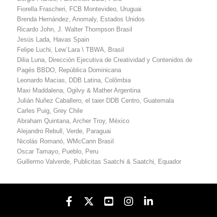
Fiorella Frascheri, FCB Montevideo, Uruguai
Brenda Hernández, Anomaly, Estados Unidos
Ricardo John, J. Walter Thompson Brasil
Jesús Lada, Havas Spain
Felipe Luchi, Lew´Lara \ TBWA, Brasil
Dilia Luna, Dirección Ejecutiva de Creatividad y Contenidos de
Pagés BBDO, República Dominicana
Leonardo Macias, DDB Latina, Colômbia
Maxi Maddalena, Ogilvy & Mather Argentina
Julián Nuñez Caballero, el taier DDB Centro, Guatemala
Carles Puig, Grey Chile
Abraham Quintana, Archer Troy, México
Alejandro Rebull, Verde, Paraguai
Nicolás Romanó, WMcCann Brasil
Oscar Tamayo, Pueblo, Peru
Guillermo Valverde, Publicitas Saatchi & Saatchi, Equador