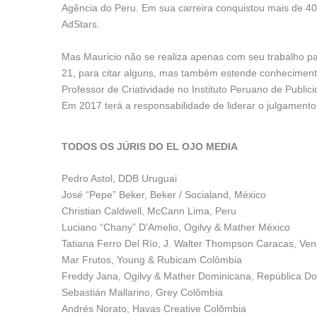
Agência do Peru. Em sua carreira conquistou mais de 400
AdStars.
Mas Mauricio não se realiza apenas com seu trabalho pa
21, para citar alguns, mas também estende conhecimen
Professor de Criatividade no Instituto Peruano de Publi
Em 2017 terá a responsabilidade de liderar o julgamento
TODOS OS JÚRIS DO EL OJO MEDIA
Pedro Astol, DDB Uruguai
José “Pepe” Beker, Beker / Socialand, México
Christian Caldwell, McCann Lima, Peru
Luciano “Chany” D’Amelio, Ogilvy & Mather México
Tatiana Ferro Del Río, J. Walter Thompson Caracas, Ve
Mar Frutos, Young & Rubicam Colômbia
Freddy Jana, Ogilvy & Mather Dominicana, República D
Sebastián Mallarino, Grey Colômbia
Andrés Norato, Havas Creative Colômbia