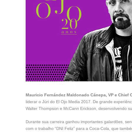
Mauricio Fernández Maldonado Cánepa, VP e Chief C
liderar o Júri do El Ojo Media 2017. De grande experiênc
Walter Thompson e McCann Erickson, desenvolvendo sua 
Durante sua carreira ganhou importantes galardões, send
com o trabalho “DNI Feliz” para a Coca-Cola, que també