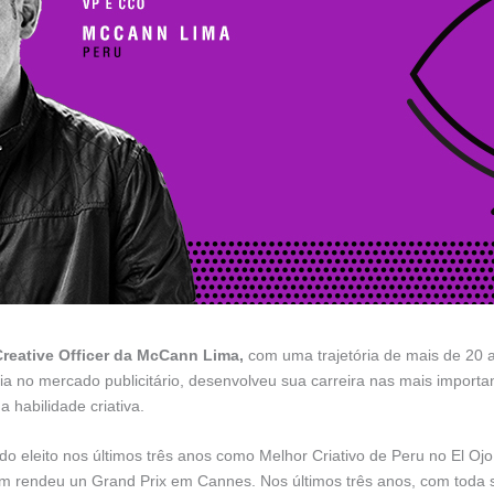
reative Officer da McCann Lima,
com uma trajetória de mais de 20 a
ia no mercado publicitário, desenvolveu sua carreira nas mais importan
habilidade criativa.
o eleito nos últimos três anos como Melhor Criativo de Peru no El Oj
m rendeu un Grand Prix em Cannes. Nos últimos três anos, com toda s