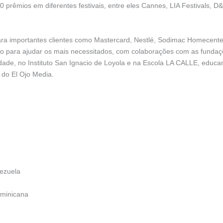
 prêmios em diferentes festivais, entre eles Cannes, LIA Festivals, D
ra importantes clientes como Mastercard, Nestlé, Sodimac Homecenter, 
to para ajudar os mais necessitados, com colaborações com as funda
cidade, no Instituto San Ignacio de Loyola e na Escola LA CALLE, educa
 do El Ojo Media.
nezuela
ominicana