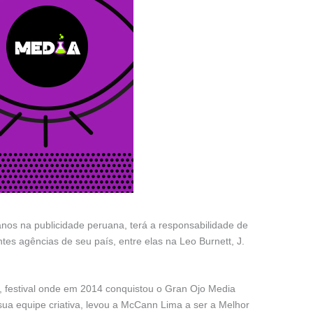
nos na publicidade peruana, terá a responsabilidade de
tes agências de seu país, entre elas na Leo Burnett, J.
o, festival onde em 2014 conquistou o Gran Ojo Media
ua equipe criativa, levou a McCann Lima a ser a Melhor