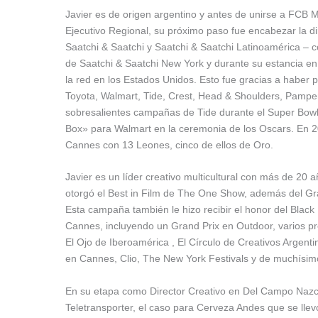
Javier es de origen argentino y antes de unirse a FCB
Ejecutivo Regional, su próximo paso fue encabezar la dir
Saatchi & Saatchi y Saatchi & Saatchi Latinoamérica –
de Saatchi & Saatchi New York y durante su estancia en 
la red en los Estados Unidos. Esto fue gracias a haber
Toyota, Walmart, Tide, Crest, Head & Shoulders, Pampe
sobresalientes campañas de Tide durante el Super Bowl:
Box» para Walmart en la ceremonia de los Oscars. En 20
Cannes con 13 Leones, cinco de ellos de Oro.
Javier es un líder creativo multicultural con más de 20 añ
otorgó el Best in Film de The One Show, además del Gr
Esta campaña también le hizo recibir el honor del Black
Cannes, incluyendo un Grand Prix en Outdoor, varios p
El Ojo de Iberoamérica , El Círculo de Creativos Argent
en Cannes, Clio, The New York Festivals y de muchísimo
En su etapa como Director Creativo en Del Campo Nazca 
Teletransporter, el caso para Cerveza Andes que se ll