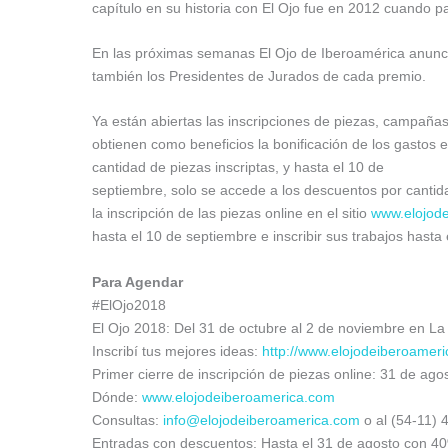
capítulo en su historia con El Ojo fue en 2012 cuando p
En las próximas semanas El Ojo de Iberoamérica anunc
también los Presidentes de Jurados de cada premio.
Ya están abiertas las inscripciones de piezas, campaña
obtienen como bene­ficios la bonifi­cación de los gasto
cantidad de piezas inscriptas, y hasta el 10 de
septiembre, solo se accede a los descuentos por cantida
la inscripción de las piezas online en el sitio
www.elojod
hasta el 10 de septiembre e inscribir sus trabajos hasta
Para Agendar
#ElOjo2018
El Ojo 2018: Del 31 de octubre al 2 de noviembre en La
Inscribí tus mejores ideas:
http://www.elojodeiberoameri
Primer cierre de inscripción de piezas online: 31 de ago
Dónde:
www.elojodeiberoamerica.com
Consultas:
info@elojodeiberoamerica.com
o al (54-11) 
Entradas con descuentos: Hasta el 31 de agosto con 40