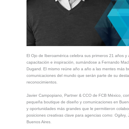
El Ojo de Iberoamérica celebra sus primeros 21 años y
capacitación e inspiración, sumándose a Fernando Mac
Dugand. El mismo reúne año a año a las mentes más brilla
comunicaciones del mundo que serán parte de su destac
reconocimientos.
Javier Campopiano, Partner & CCO de FCB México, come
pequeña boutique de diseño y comunicaciones en Buenos A
y oportunidades más grandes que le permitieron colabor
posiciones creativas clave para agencias como: Ogilvy
Buenos Aires.