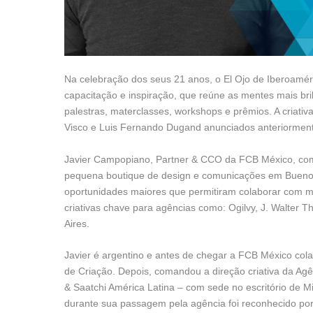
Na celebração dos seus 21 anos, o El Ojo de Iberoamér
capacitação e inspiração, que reúne as mentes mais bri
palestras, materclasses, workshops e prêmios. A criati
Visco e Luis Fernando Dugand anunciados anteriormen
Javier Campopiano, Partner & CCO da FCB México, come
pequena boutique de design e comunicações em Buenos A
oportunidades maiores que permitiram colaborar com ma
criativas chave para agências como: Ogilvy, J. Walte
Aires.
Javier é argentino e antes de chegar a FCB México col
de Criação. Depois, comandou a direção criativa da Agênc
& Saatchi América Latina – com sede no escritório de
durante sua passagem pela agência foi reconhecido por 