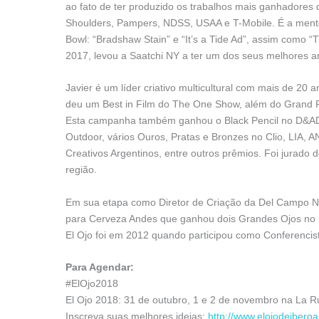
ao fato de ter produzido os trabalhos mais ganhadores 
Shoulders, Pampers, NDSS, USAA e T-Mobile. É a mente
Bowl: “Bradshaw Stain” e “It’s a Tide Ad”, assim como
2017, levou a Saatchi NY a ter um dos seus melhores a
Javier é um líder criativo multicultural com mais de 20 a
deu um Best in Film do The One Show, além do Grand P
Esta campanha também ganhou o Black Pencil no D&AD
Outdoor, vários Ouros, Pratas e Bronzes no Clio, LIA, 
Creativos Argentinos, entre outros prêmios. Foi jurado 
região.
Em sua etapa como Diretor de Criação da Del Campo Naz
para Cerveza Andes que ganhou dois Grandes Ojos no E
El Ojo foi em 2012 quando participou como Conferencista
Para Agendar:
#ElOjo2018
El Ojo 2018: 31 de outubro, 1 e 2 de novembro na La Ru
Inscreva suas melhores ideias:
http://www.elojodeiberoa