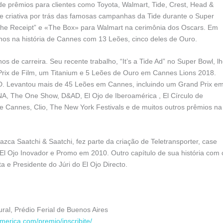
de prêmios para clientes como Toyota, Walmart, Tide, Crest, Head &
 criativa por trás das famosas campanhas da Tide durante o Super
 “The Receipt” e «The Box» para Walmart na cerimônia dos Oscars. Em
nos na história de Cannes com 13 Leões, cinco deles de Ouro.
nos de carreira. Seu recente trabalho, “It’s a Tide Ad” no Super Bowl, l
rix de Film, um Titanium e 5 Leões de Ouro em Cannes Lions 2018.
. Levantou mais de 45 Leões em Cannes, incluindo um Grand Prix e
ANA, The One Show, D&AD, El Ojo de Iberoamérica , El Círculo de
de Cannes, Clio, The New York Festivals e de muitos outros prêmios na
ca Saatchi & Saatchi, fez parte da criação de Teletransporter, case
l Ojo Inovador e Promo em 2010. Outro capítulo de sua história com 
 e Presidente do Júri do El Ojo Directo.
ral, Prédio Ferial de Buenos Aires
merica.com/premio/inscribite/