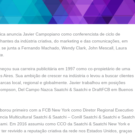
ica anuncia Javier Campopiano como conferencista de ciclo de
lhantes da indústria criativa, do marketing e das comunicações, em
va se junta a Fernando Machado, Wendy Clark, John Mescall, Laura
te.
çou sua carreira publicitária em 1997 como co-propietário de uma
ires. Sua ambição de crescer na indústria o levou a buscar clientes
rcas local, regional e globalmente. Javier trabalhou em posições
r Thompson, Del Campo Nazca Saatchi & Saatchi e DraftFCB em Buenos
aborou primeiro com a FCB New York como Diretor Regional Executivo
ia Multicultural Saatchi & Saatchi – Conill Saatchi & Saatchi e Saatch
 Miami. Em 2016 assumiu como CCO da Saatchi & Saatchi New York e
ter revivido a reputação criativa da rede nos Estados Unidos, graças