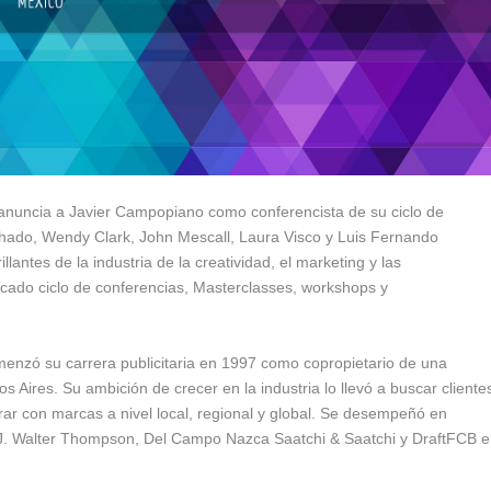
 anuncia a Javier Campopiano como conferencista de su ciclo de
hado, Wendy Clark, John Mescall, Laura Visco y Luis Fernando
ntes de la industria de la creatividad, el marketing y las
ado ciclo de conferencias, Masterclasses, workshops y
nzó su carrera publicitaria en 1997 como copropietario de una
ires. Su ambición de crecer en la industria lo llevó a buscar cliente
ar con marcas a nivel local, regional y global. Se desempeñó en
, J. Walter Thompson, Del Campo Nazca Saatchi & Saatchi y DraftFCB 