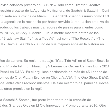
 México colaboró primero en FCB New York como Director Creativo
ección creativa de la Agencia Multicultural de Saatchi & Saatchi – Conil
 con sede en la oficina de Miami. Fue en 2016 cuando asumió como C
la agencia se le reconoció por haber revivido la reputación creativa de
 producido los trabajos más ganadores de piezas para clientes como
rs, NDSS, USAA y T-Mobile. Fue la mente maestra detrás de las
 “Bradshaw Stain” y “It’s a Tide Ad”, así como “The Receipt” y «The
17, llevó a Saatchi NY a uno de sus mejores años en la historia en
os de carrera. Su reciente trabajo, “It’s a Tide Ad” en el Super Bowl, le
and Prix de Film, un Titanium y 5 Leones de Oro en Cannes Lions 201
 Pencil en D&AD. Es el orgulloso destinatario de más de 45 Leones de
remios de Oro, Plata y Bronce en Clio, LIA, ANA, The One Show, D&AD
inos, entre otros reconocimientos. Ha sido miembro del panel de jueces
s otros premios en la región.
Saatchi & Saatchi, fue parte importante en la creación de
evó dos Grandes Ojos en El Ojo Innovador y Promo durante 2010. Otro