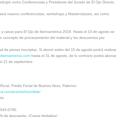
articipó como Conferencista y Presidente del Jurado de El Ojo Directo.
iará nuevos conferencistas, workshops y Masterclasses, así como
s y casos para El Ojo de Iberoamérica 2018. Hasta el 10 de agosto se
s en concepto de procesamiento del material y los descuentos por
d de piezas inscriptas. Si abonó antes del 10 de agosto podrá realizar
eiberoamerica.com
hasta el 31 de agosto, de lo contrario podrá abonar
 el 21 de septiembre.
 Rural, Predio Ferial de Buenos Aires, Palermo
ca.com/premio/inscribite/
sto
4543-0790.
% de descuento. (Cupos limitados)