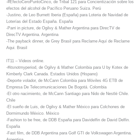
-#EfectoCeroPuntoCinco, de Tribal 121 para Concientización sobre los
efectos del alcohol de Pacífico Peruano Suiza. Perú
-Justino, de Leo Burnett Iberia (España) para Loteria de Navidad de
Loterías del Estado España. España
-Parri in picture, de Ogilvy & Mather Argentina para DirecTV de
DirecTV Argentina. Argentina
-The payback dinner, de Grey Brasil para Reclame Aquí de Reclame
Aqui. Brasil
IT11 – Videos online.
-#itsnotmyperiod, de Ogilvy & Mather Colombia para U by Kotex de
Kimberly Clark Canada. Estados Unidos (Hispano)
-Deporte volador, de McCann Colombia para Móviles 4G ETB de
Empresa De Telecomunicaciones De Bogotá. Colombia
-El otro nacimiento, de McCann Santiago para Nido de Nestlé Chile.
Chile
-El sueño de Luis, de Ogilvy & Mather México para Colchones de
Dormimundo México. México
-Fashion to be free, de DDB España para Davidelfin de David Delfin.
España
-Fast film, de DDB Argentina para Golf GTI de Volkswagen Argentina.
Argentina