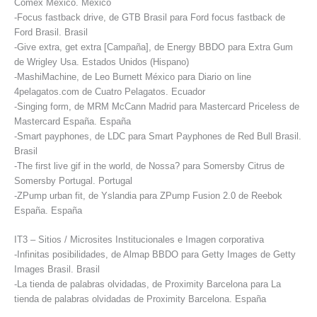
Comex México. México
-Focus fastback drive, de GTB Brasil para Ford focus fastback de
Ford Brasil. Brasil
-Give extra, get extra [Campaña], de Energy BBDO para Extra Gum
de Wrigley Usa. Estados Unidos (Hispano)
-MashiMachine, de Leo Burnett México para Diario on line
4pelagatos.com de Cuatro Pelagatos. Ecuador
-Singing form, de MRM McCann Madrid para Mastercard Priceless de
Mastercard España. España
-Smart payphones, de LDC para Smart Payphones de Red Bull Brasil.
Brasil
-The first live gif in the world, de Nossa? para Somersby Citrus de
Somersby Portugal. Portugal
-ZPump urban fit, de Yslandia para ZPump Fusion 2.0 de Reebok
España. España
IT3 – Sitios / Microsites Institucionales e Imagen corporativa
-Infinitas posibilidades, de Almap BBDO para Getty Images de Getty
Images Brasil. Brasil
-La tienda de palabras olvidadas, de Proximity Barcelona para La
tienda de palabras olvidadas de Proximity Barcelona. España