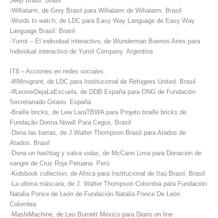
Jeep Brasil. Brasil
-Wifialarm, de Grey Brasil para Wifialarm de Wifialarm. Brasil
-Words to watch, de LDC para Easy Way Language de Easy Way
Language Brasil. Brasil
-Yumit – El individual interactivo, de Wunderman Buenos Aires para
Individual interactivo de Yumit Company. Argentina
IT8 – Acciones en redes sociales.
-#IMmigrant, de LDC para Institucional de Refugees United. Brasil
-#LeonorDejaLaEscuela, de DDB España para ONG de Fundación
Secretariado Gitano. España
-Braille bricks, de Lew LaraTBWA para Projeto braille bricks de
Fundação Dorina Nowill Para Cegos. Brasil
-Dona las barras, de J.Walter Thompson Brasil para Atados de
Atados. Brasil
-Dona un hashtag y salva vidas, de McCann Lima para Donación de
sangre de Cruz Roja Peruana. Perú
-Kidsbook collection, de Africa para Institucional de Itaú Brasil. Brasil
-La ultima máscara, de J. Walter Thompson Colombia para Fundación
Natalia Ponce de León de Fundación Natalia Ponce De León.
Colombia
-MashiMachine, de Leo Burnett México para Diario on line