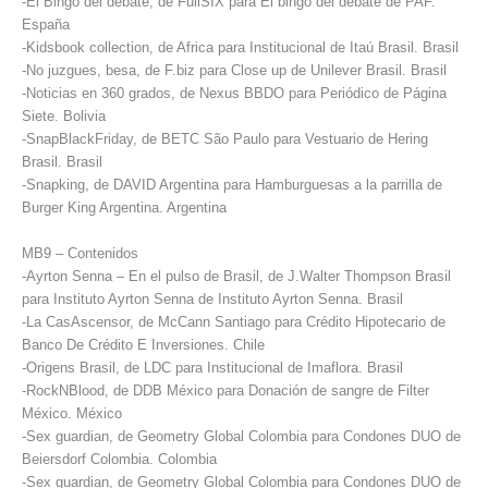
-El Bingo del debate, de FullSIX para El bingo del debate de PAF.
España
-Kidsbook collection, de Africa para Institucional de Itaú Brasil. Brasil
-No juzgues, besa, de F.biz para Close up de Unilever Brasil. Brasil
-Noticias en 360 grados, de Nexus BBDO para Periódico de Página
Siete. Bolivia
-SnapBlackFriday, de BETC São Paulo para Vestuario de Hering
Brasil. Brasil
-Snapking, de DAVID Argentina para Hamburguesas a la parrilla de
Burger King Argentina. Argentina
MB9 – Contenidos
-Ayrton Senna – En el pulso de Brasil, de J.Walter Thompson Brasil
para Instituto Ayrton Senna de Instituto Ayrton Senna. Brasil
-La CasAscensor, de McCann Santiago para Crédito Hipotecario de
Banco De Crédito E Inversiones. Chile
-Origens Brasil, de LDC para Institucional de Imaflora. Brasil
-RockNBlood, de DDB México para Donación de sangre de Filter
México. México
-Sex guardian, de Geometry Global Colombia para Condones DUO de
Beiersdorf Colombia. Colombia
-Sex guardian, de Geometry Global Colombia para Condones DUO de