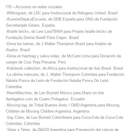
IT8 – Acciones en redes sociales.
-#IMmigrant, de LDC para Institucional de Refugees United. Brasil
-#LeonorDejaLaEscuela, de DDB España para ONG de Fundación
Secretariado Gitano. España
-Braille bricks, de Lew LaraTBWA para Projeto braille bricks de
Fundação Dorina Nowill Para Cegos. Brasil
-Dona las barras, de J.Walter Thompson Brasil para Atados de
Atados. Brasil
-Dona un hashtag y salva vidas, de McCann Lima para Donación de
sangre de Cruz Roja Peruana. Perú
-Kidsbook collection, de Africa para Institucional de Itaú Brasil. Brasil
-La ultima máscara, de J. Walter Thompson Colombia para Fundación
Natalia Ponce de León de Fundación Natalia Ponce De León.
Colombia
-MashiMachine, de Leo Burnett México para Diario on line
4pelagatos.com de Cuatro Pelagatos. Ecuador
-Missing tag, de Tribal Buenos Aires / OMD Argentina para Missing
Children de Missing Children Argentina. Argentina
-Say Coke, de Leo Burnett Colombiana para Coca-Cola de Coca-Cola
Colombia. Colombia
-Tetas x Tetas, de DAVID Argentina para Prevención del cáncer de