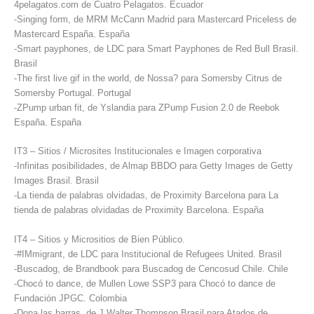
4pelagatos.com de Cuatro Pelagatos. Ecuador
-Singing form, de MRM McCann Madrid para Mastercard Priceless de
Mastercard España. España
-Smart payphones, de LDC para Smart Payphones de Red Bull Brasil.
Brasil
-The first live gif in the world, de Nossa? para Somersby Citrus de
Somersby Portugal. Portugal
-ZPump urban fit, de Yslandia para ZPump Fusion 2.0 de Reebok
España. España
IT3 – Sitios / Microsites Institucionales e Imagen corporativa
-Infinitas posibilidades, de Almap BBDO para Getty Images de Getty
Images Brasil. Brasil
-La tienda de palabras olvidadas, de Proximity Barcelona para La
tienda de palabras olvidadas de Proximity Barcelona. España
IT4 – Sitios y Micrositios de Bien Público.
-#IMmigrant, de LDC para Institucional de Refugees United. Brasil
-Buscadog, de Brandbook para Buscadog de Cencosud Chile. Chile
-Chocó to dance, de Mullen Lowe SSP3 para Chocó to dance de
Fundación JPGC. Colombia
-Dona las barras, de J.Walter Thompson Brasil para Atados de