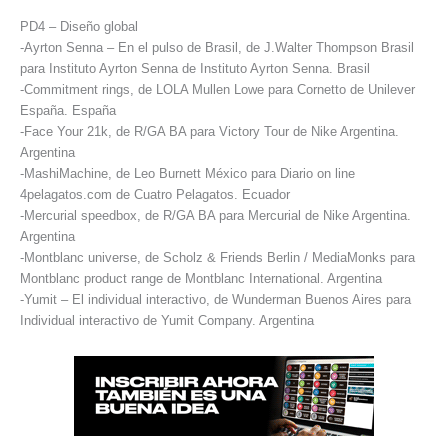
PD4 – Diseño global
-Ayrton Senna – En el pulso de Brasil, de J.Walter Thompson Brasil
para Instituto Ayrton Senna de Instituto Ayrton Senna. Brasil
-Commitment rings, de LOLA Mullen Lowe para Cornetto de Unilever
España. España
-Face Your 21k, de R/GA BA para Victory Tour de Nike Argentina.
Argentina
-MashiMachine, de Leo Burnett México para Diario on line
4pelagatos.com de Cuatro Pelagatos. Ecuador
-Mercurial speedbox, de R/GA BA para Mercurial de Nike Argentina.
Argentina
-Montblanc universe, de Scholz & Friends Berlin / MediaMonks para
Montblanc product range de Montblanc International. Argentina
-Yumit – El individual interactivo, de Wunderman Buenos Aires para
Individual interactivo de Yumit Company. Argentina