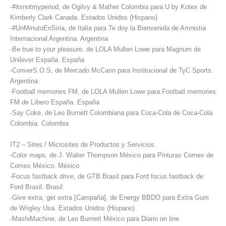
-#itsnotmyperiod, de Ogilvy & Mather Colombia para U by Kotex de
Kimberly Clark Canada. Estados Unidos (Hispano)
-#UnMinutoEnSiria, de Italia para Te doy la Bienvenida de Amnistia
Internacional Argentina. Argentina
-Be true to your pleasure, de LOLA Mullen Lowe para Magnum de
Unilever España. España
-ConverS.O.S, de Mercado McCann para Institucional de TyC Sports.
Argentina
-Football memories FM, de LOLA Mullen Lowe para Football memories
FM de Líbero España. España
-Say Coke, de Leo Burnett Colombiana para Coca-Cola de Coca-Cola
Colombia. Colombia
IT2 – Sites / Microsites de Productos y Servicios.
-Color maps, de J. Walter Thompson México para Pinturas Comex de
Comex México. México
-Focus fastback drive, de GTB Brasil para Ford focus fastback de
Ford Brasil. Brasil
-Give extra, get extra [Campaña], de Energy BBDO para Extra Gum
de Wrigley Usa. Estados Unidos (Hispano)
-MashiMachine, de Leo Burnett México para Diario on line