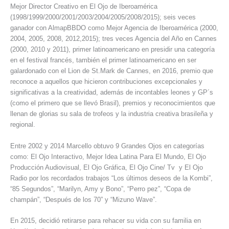
Mejor Director Creativo en El Ojo de Iberoamérica
(1998/1999/2000/2001/2003/2004/2005/2008/2015); seis veces
ganador con AlmapBBDO como Mejor Agencia de Iberoamérica (2000,
2004, 2005, 2008, 2012,2015); tres veces Agencia del Año en Cannes
(2000, 2010 y 2011), primer latinoamericano en presidir una categoría
en el festival francés, también el primer latinoamericano en ser
galardonado con el Lion de St.Mark de Cannes, en 2016, premio que
reconoce a aquellos que hicieron contribuciones excepcionales y
significativas a la creatividad, además de incontables leones y GP´s
(como el primero que se llevó Brasil), premios y reconocimientos que
llenan de glorias su sala de trofeos y la industria creativa brasileña y
regional.
Entre 2002 y 2014 Marcello obtuvo 9 Grandes Ojos en categorías
como: El Ojo Interactivo, Mejor Idea Latina Para El Mundo, El Ojo
Producción Audiovisual, El Ojo Gráfica, El Ojo Cine/ Tv y El Ojo
Radio por los recordados trabajos “Los últimos deseos de la Kombi”,
“85 Segundos”, “Marilyn, Amy y Bono”, “Perro pez”, “Copa de
champán”, “Después de los 70” y “Mizuno Wave”.
En 2015, decidió retirarse para rehacer su vida con su familia en