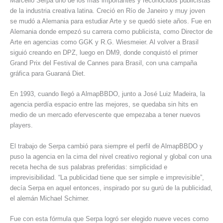
Marcello Serpa uno de los más importantes y reconocidos publicistas
de la industria creativa latina. Creció en Río de Janeiro y muy joven
se mudó a Alemania para estudiar Arte y se quedó siete años. Fue en
Alemania donde empezó su carrera como publicista, como Director de
Arte en agencias como GGK y R.G. Wiesmeier. Al volver a Brasil
siguió creando en DPZ, luego en DM9, donde conquistó el primer
Grand Prix del Festival de Cannes para Brasil, con una campaña
gráfica para Guaraná Diet.
En 1993, cuando llegó a AlmapBBDO, junto a José Luiz Madeira, la
agencia perdía espacio entre las mejores, se quedaba sin hits en
medio de un mercado efervescente que empezaba a tener nuevos
players.
El trabajo de Serpa cambió para siempre el perfil de AlmapBBDO y
puso la agencia en la cima del nivel creativo regional y global con una
receta hecha de sus palabras preferidas: simplicidad e
imprevisibilidad. “La publicidad tiene que ser simple e imprevisible”,
decía Serpa en aquel entonces, inspirado por su gurú de la publicidad,
el alemán Michael Schirner.
Fue con esta fórmula que Serpa logró ser elegido nueve veces como