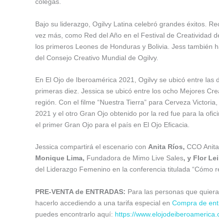
colegas.
Bajo su liderazgo, Ogilvy Latina celebró grandes éxitos. R
vez más, como Red del Año en el Festival de Creatividad 
los primeros Leones de Honduras y Bolivia. Jess también
del Consejo Creativo Mundial de Ogilvy.
En El Ojo de Iberoamérica 2021, Ogilvy se ubicó entre las 
primeras diez. Jessica se ubicó entre los ocho Mejores Cre
región. Con el filme “Nuestra Tierra” para Cerveza Victoria
2021 y el otro Gran Ojo obtenido por la red fue para la ofic
el primer Gran Ojo para el país en El Ojo Eficacia.
Jessica compartirá el escenario con
Anita Ríos,
CCO Anit
Monique Lima,
Fundadora de Mimo Live Sales
, y
Flor Le
del Liderazgo Femenino en la conferencia titulada “Cómo 
PRE-VENTA de ENTRADAS:
Para las personas que quieran
hacerlo accediendo a una tarifa especial en
Compra de ent
puedes encontrarlo aquí:
https://www.elojodeiberoamerica.