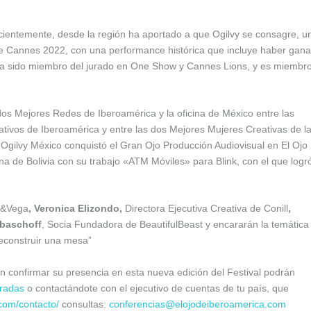
ecientemente, desde la región ha aportado a que Ogilvy se consagre, u
de Cannes 2022, con una performance histórica que incluye haber gan
 ha sido miembro del jurado en One Show y Cannes Lions, y es miembr
dos Mejores Redes de Iberoamérica y la oficina de México entre las
ativos de Iberoamérica y entre las dos Mejores Mujeres Creativas de l
, Ogilvy México conquistó el Gran Ojo Producción Audiovisual en El Ojo
ina de Bolivia con su trabajo «ATM Móviles» para Blink, con el que logr
a&Vega
, Veronica Elizondo,
Directora Ejecutiva Creativa de Conill
,
ibaschoff
, Socia Fundadora de BeautifulBeast y encararán la temática
reconstruir una mesa”
 confirmar su presencia en esta nueva edición del Festival podrán
radas
o contactándote con el ejecutivo de cuentas de tu país, que
com/contacto/
consultas:
conferencias@elojodeiberoamerica.com