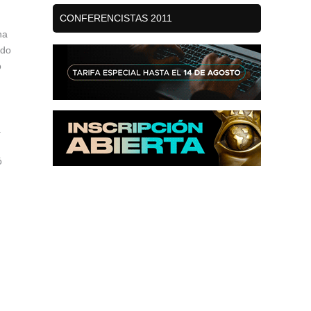
CONFERENCISTAS 2011
na
ado
o
a
ó