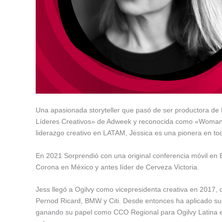
Una apasionada storyteller que pasó de ser productora de 
Líderes Creativos» de Adweek y reconocida como «Woman 
liderazgo creativo en LATAM, Jessica es una pionera en tod
En 2021 Sorprendió con una original conferencia móvil en E
Corona en México y antes líder de Cerveza Victoria.
Jess llegó a Ogilvy como vicepresidenta creativa en 2017, 
Pernod Ricard, BMW y Citi. Desde entonces ha aplicado su 
ganando su papel como CCO Regional para Ogilvy Latina e