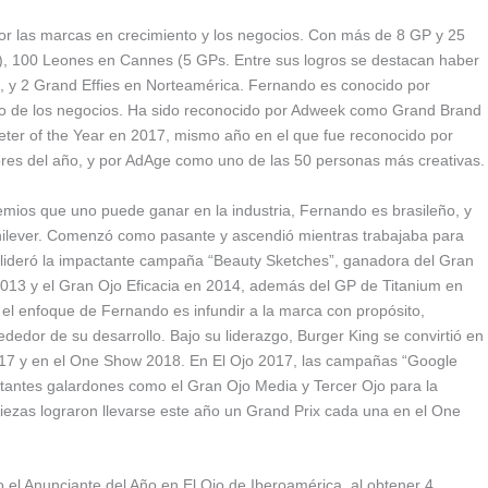
por las marcas en crecimiento y los negocios. Con más de 8 GP y 25
r), 100 Leones en Cannes (5 GPs. Entre sus logros se destacan haber
y 2 Grand Effies en Norteamérica. Fernando es conocido por
iento de los negocios. Ha sido reconocido por Adweek como Grand Brand
ter of the Year en 2017, mismo año en el que fue reconocido por
es del año, y por AdAge como uno de las 50 personas más creativas.
emios que uno puede ganar en la industria, Fernando es brasileño, y
Unilever. Comenzó como pasante y ascendió mientras trabajaba para
 lideró la impactante campaña “Beauty Sketches”, ganadora del Gran
2013 y el Gran Ojo Eficacia en 2014, además del GP de Titanium en
l enfoque de Fernando es infundir a la marca con propósito,
dedor de su desarrollo. Bajo su liderazgo, Burger King se convirtió en
17 y en el One Show 2018. En El Ojo 2017, las campañas “Google
tantes galardones como el Gran Ojo Media y Tercer Ojo para la
iezas lograron llevarse este año un Grand Prix cada una en el One
 el Anunciante del Año en El Ojo de Iberoamérica al obtener 4