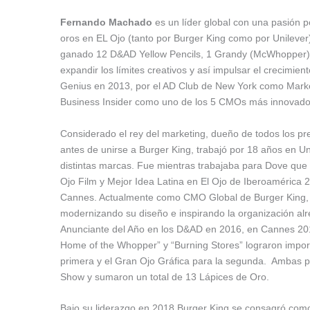
Fernando Machado
es un líder global con una pasión 
oros en EL Ojo (tanto por Burger King como por Unileve
ganado 12 D&AD Yellow Pencils, 1 Grandy (McWhopper), 
expandir los límites creativos y así impulsar el crecim
Genius en 2013, por el AD Club de New York como Marke
Business Insider como uno de los 5 CMOs más innovador
Considerado el rey del marketing, dueño de todos los pr
antes de unirse a Burger King, trabajó por 18 años en 
distintas marcas. Fue mientras trabajaba para Dove que
Ojo Film y Mejor Idea Latina en El Ojo de Iberoamérica 
Cannes. Actualmente como CMO Global de Burger King, e
modernizando su diseño e inspirando la organización alre
Anunciante del Año en los D&AD en 2016, en Cannes 20
Home of the Whopper” y “Burning Stores” lograron impor
primera y el Gran Ojo Gráfica para la segunda. Ambas p
Show y sumaron un total de 13 Lápices de Oro.
Bajo su liderazgo en 2018 Burger King se consagró como