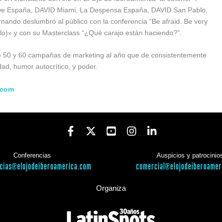
Lowe España, DAVID Miami, La Despensa España, DAVID San Pablo,
ndo deslumbró al público con la conferencia “Be afraid. Be very
zlo)» y con su Masterclass “¿Qué carajo están haciendo?”.
re 50 y 60 campañas de marketing al año que de consistentemente
ad, humor autocrítico, y poder.
.com
Conferencias
Auspicios y patrocinio
cias@elojodeiberoamerica.com
comercial@elojodeiberoamer
Organiza