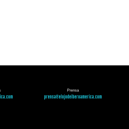
s
Prensa
ica.com
prensa@elojodeiberoamerica.com