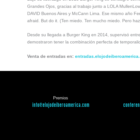
Grandes Ojos, gracias al trabajo junto a LOLA Mullen
DAVID Buenos Aires y McCann Lima. Ese mismo año Ferna
afraid. But do it. (Ten miedo. Ten mucho miedo. Pero ha
Desde su llegada a Burger King en 2014, supervisó ent
demostraron tener la combinación perfecta de temporalid
Venta de entradas en:
entradas.elojodeiberoamerica
Premios
info@elojodeiberoamerica.com
conferen