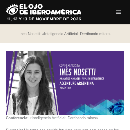
Ir
al
contenido
Ines Nosetti: «Inteligencia Artificial: Derribando mitos»
Conferencia:
«Inteligencia Artificial: Derribando mitos»