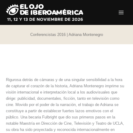
Ir
al
contenido
Conferencistas 2016 | Adriana Montenegro
Rigurosa detrás de cámaras y de una singular sensibilidad a la hora
de capturar el corazón de la historia, Adriana Montenegro imprime su
visión internacional e interpretación local a los audiovisuales que
dirige: publicidad, documentales, ficción, tanto en televisión como
cine. Movido por el poder de la narración, el trabajo de Adriana se
constituye a partir de establecer fuertes lazos emotivos con el
público. Una becaria Fulbright que dio sus primeros pasos en la
notable Maestría en Dirección de Cine, Televisión y Teatro de UCLA,
su obra ha sido proyectada y reconocida internacionalmente en