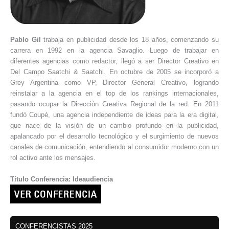
Pablo Gil
trabaja en publicidad desde los 18 años, comenzando su
carrera en 1992 en la agencia Savaglio. Luego de trabajar en
diferentes agencias como redactor, llegó a ser Director Creativo en
Del Campo Saatchi & Saatchi. En octubre de 2005 se incorporó a
Grey Argentina como VP, Director General Creativo, logrando
reinstalar a la agencia en el top de los rankings internacionales,
pasando ocupar la Dirección Creativa Regional de la red. En 2011
fundó Coupé, una agencia independiente de ideas para la era digital,
que nace de la visión de un cambio profundo en la publicidad,
apalancado por el desarrollo tecnológico y el surgimiento de nuevos
canales de comunicación, entendiendo al consumidor moderno con un
rol activo ante los mensajes.
Título Conferencia: Ideaudiencia
CONFERENCISTAS 2025