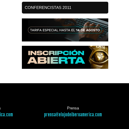
CONFERENCISTAS 2011
s
Prensa
ica.com
prensa@elojodeiberoamerica.com