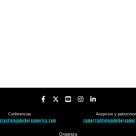
Conferencias
Auspicios y patrocinio
cias@elojodeiberoamerica.com
comercial@elojodeiberoamer
Organiza