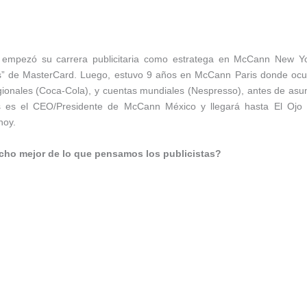
olás empezó su carrera publicitaria como estratega en McCann New Y
ess” de MasterCard. Luego, estuvo 9 años en McCann Paris donde oc
egionales (Coca-Cola), y cuentas mundiales (Nespresso), antes de asu
ás es el CEO/Presidente de McCann México y llegará hasta El Ojo
hoy.
ucho mejor de lo que pensamos los publicistas?