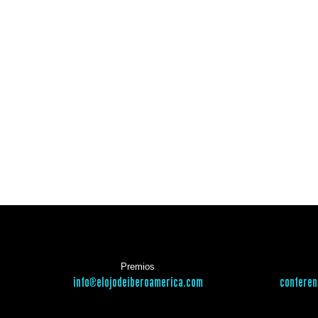
Premios
info@elojodeiberoamerica.com
conferen