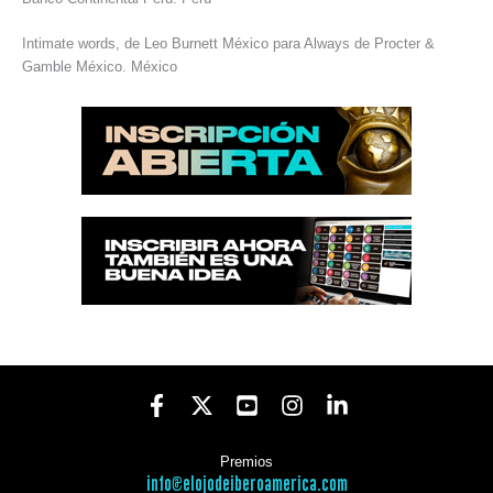
Intimate words, de Leo Burnett México para Always de Procter &
Gamble México. México
Premios
info@elojodeiberoamerica.com