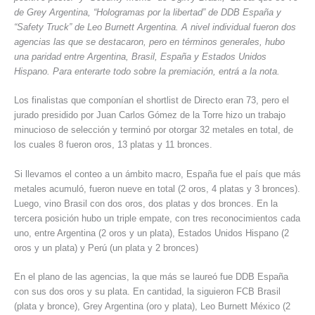
de Grey Argentina, “Hologramas por la libertad” de DDB España y
“Safety Truck” de Leo Burnett Argentina. A nivel individual fueron dos
agencias las que se destacaron, pero en términos generales, hubo
una paridad entre Argentina, Brasil, España y Estados Unidos
Hispano. Para enterarte todo sobre la premiación, entrá a la nota.
Los finalistas que componían el shortlist de Directo eran 73, pero el
jurado presidido por Juan Carlos Gómez de la Torre hizo un trabajo
minucioso de selección y terminó por otorgar 32 metales en total, de
los cuales 8 fueron oros, 13 platas y 11 bronces.
Si llevamos el conteo a un ámbito macro, España fue el país que más
metales acumuló, fueron nueve en total (2 oros, 4 platas y 3 bronces).
Luego, vino Brasil con dos oros, dos platas y dos bronces. En la
tercera posición hubo un triple empate, con tres reconocimientos cada
uno, entre Argentina (2 oros y un plata), Estados Unidos Hispano (2
oros y un plata) y Perú (un plata y 2 bronces)
En el plano de las agencias, la que más se laureó fue DDB España
con sus dos oros y su plata. En cantidad, la siguieron FCB Brasil
(plata y bronce), Grey Argentina (oro y plata), Leo Burnett México (2