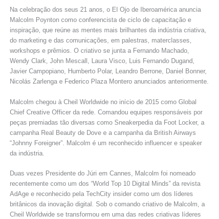
Na celebração dos seus 21 anos, o El Ojo de Iberoamérica anuncia
Malcolm Poynton como conferencista de ciclo de capacitação e
inspiração, que reúne as mentes mais brilhantes da indústria criativa,
do marketing e das comunicações, em palestras, materclasses,
workshops e prêmios. O criativo se junta a Fernando Machado,
Wendy Clark, John Mescall, Laura Visco, Luis Fernando Dugand,
Javier Campopiano, Humberto Polar, Leandro Berrone, Daniel Bonner,
Nicolás Zarlenga e Federico Plaza Montero anunciados anteriormente.
Malcolm chegou à Cheil Worldwide no início de 2015 como Global
Chief Creative Officer da rede. Comandou equipes responsáveis por
peças premiadas tão diversas como Sneakerpedia da Foot Locker, a
campanha Real Beauty de Dove e a campanha da British Airways
“Johnny Foreigner”. Malcolm é um reconhecido influencer e speaker
da indústria.
Duas vezes Presidente do Júri em Cannes, Malcolm foi nomeado
recentemente como um dos “World Top 10 Digital Minds” da revista
AdAge e reconhecido pela TechCity insider como um dos líderes
britânicos da inovação digital. Sob o comando criativo de Malcolm, a
Cheil Worldwide se transformou em uma das redes criativas líderes