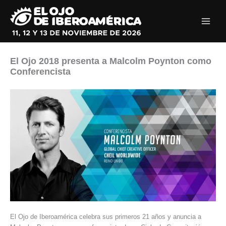
Ir
al
contenido
El Ojo 2018 presenta a Malcolm Poynton como
Conferencista
El Ojo de Iberoamérica celebra sus primeros 21 años y anuncia a