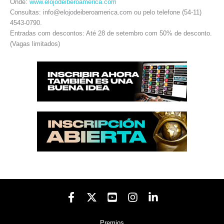
Onde:
www.elojodeiberoamerica.com
Consultas: info@elojodeiberoamerica.com ou pelo telefone (54-11)
4543-0790.
Entradas com descontos: Até 28 de setembro com 50% de desconto.
(Vagas limitados)
Premios