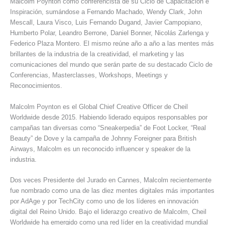
Malcolm Poynton como conferencista de su Ciclo de Capacitación e
Inspiración, sumándose a Fernando Machado, Wendy Clark, John
Mescall, Laura Visco, Luis Fernando Dugand, Javier Campopiano,
Humberto Polar, Leandro Berrone, Daniel Bonner, Nicolás Zarlenga y
Federico Plaza Montero. El mismo reúne año a año a las mentes más
brillantes de la industria de la creatividad, el marketing y las
comunicaciones del mundo que serán parte de su destacado Ciclo de
Conferencias, Masterclasses, Workshops, Meetings y
Reconocimientos.
Malcolm Poynton es el Global Chief Creative Officer de Cheil
Worldwide desde 2015. Habiendo liderado equipos responsables por
campañas tan diversas como “Sneakerpedia” de Foot Locker, “Real
Beauty” de Dove y la campaña de Johnny Foreigner para British
Airways, Malcolm es un reconocido influencer y speaker de la
industria.
Dos veces Presidente del Jurado en Cannes, Malcolm recientemente
fue nombrado como una de las diez mentes digitales más importantes
por AdAge y por TechCity como uno de los líderes en innovación
digital del Reino Unido. Bajo el liderazgo creativo de Malcolm, Cheil
Worldwide ha emergido como una red líder en la creatividad mundial