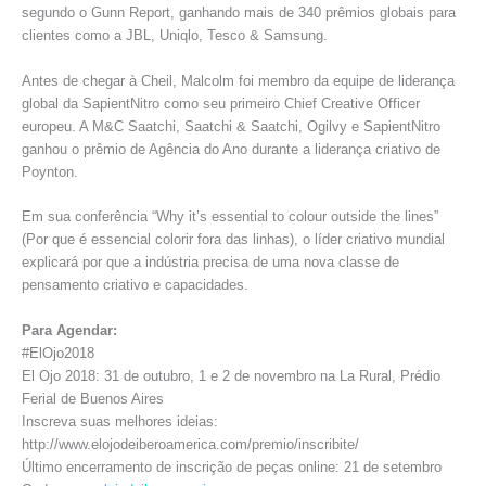
segundo o Gunn Report, ganhando mais de 340 prêmios globais para
clientes como a JBL, Uniqlo, Tesco & Samsung.
Antes de chegar à Cheil, Malcolm foi membro da equipe de liderança
global da SapientNitro como seu primeiro Chief Creative Officer
europeu. A M&C Saatchi, Saatchi & Saatchi, Ogilvy e SapientNitro
ganhou o prêmio de Agência do Ano durante a liderança criativo de
Poynton.
Em sua conferência “Why it’s essential to colour outside the lines”
(Por que é essencial colorir fora das linhas), o líder criativo mundial
explicará por que a indústria precisa de uma nova classe de
pensamento criativo e capacidades.
Para Agendar:
#ElOjo2018
El Ojo 2018: 31 de outubro, 1 e 2 de novembro na La Rural, Prédio
Ferial de Buenos Aires
Inscreva suas melhores ideias:
http://www.elojodeiberoamerica.com/premio/inscribite/
Último encerramento de inscrição de peças online: 21 de setembro