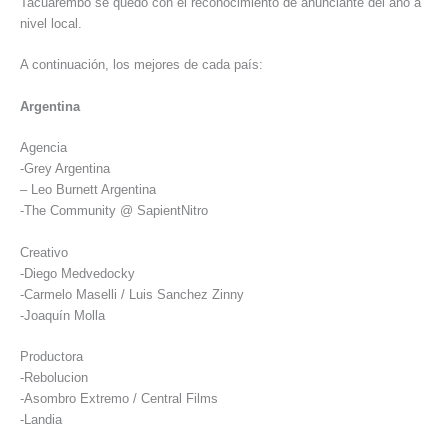
Tacuarembó se quedó con el reconocimiento de anunciante del año a
nivel local.
A continuación, los mejores de cada país:
Argentina
Agencia
-Grey Argentina
– Leo Burnett Argentina
-The Community @ SapientNitro
Creativo
-Diego Medvedocky
-Carmelo Maselli / Luis Sanchez Zinny
-Joaquín Molla
Productora
-Rebolucion
-Asombro Extremo / Central Films
-Landia