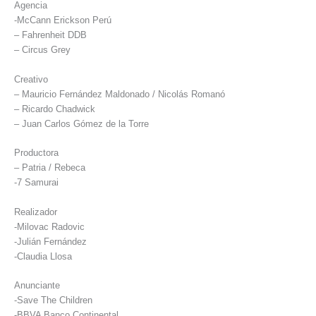
Agencia
-McCann Erickson Perú
– Fahrenheit DDB
– Circus Grey
Creativo
– Mauricio Fernández Maldonado / Nicolás Romanó
– Ricardo Chadwick
– Juan Carlos Gómez de la Torre
Productora
– Patria / Rebeca
-7 Samurai
Realizador
-Milovac Radovic
-Julián Fernández
-Claudia Llosa
Anunciante
-Save The Children
-BBVA Banco Continental