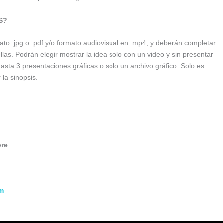
S?
to .jpg o .pdf y/o formato audiovisual en .mp4, y deberán completar
las. Podrán elegir mostrar la idea solo con un video y sin presentar
hasta 3 presentaciones gráficas o solo un archivo gráfico. Solo es
 la sinopsis.
bre
om