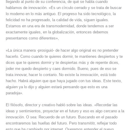
llegando al punto de su conferencia, de qué se habla cuando
hablamos de innovación. «Es un círculo cerrado y se trata de buscar
lo moderno en lo más antiguo. El progreso ha sido tecnológico, la
felicidad no ha progresado, la calidad de vida, siguen iguales.
Estamos en una era de transmodernidad, donde tendemos a ser
exactamente iguales, en la globalización, entonces debemos
presentarnos como diferentes»,
«La única manera -prosiguió- de hacer algo original es no pretender
hacerlo. Como cuando te quieres dormir, te mantienes despiertos y te
dices que te quieres dormir y te despiertas más y de repente dices,
joder me quedo despierto y caes dormido. Bueno, pues de eso se
trata innovar, hacer lo contario. No existe la innovación, está todo
hacho. Habrá alguien que que haya jugado con tus ideas. Este texto,
alguien ya lo dijo y alguien estará pensando que esto es una
paradoja».
El filósofo, director y creativo habló sobre las ideas. «Recordar las
ideas y sentimientos, proyectar en el futuro y eso es algo cercano a la
innovación. O sea: Recuerdo de un futuro. Buscando en el pasado
encontraremos las huellas del futuro. Pero transmititr, reflejar todo
esto que ha cambiado por internet. Queremos entender el nuevo