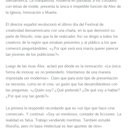
Iberoamérica. La marquesina, moderna en pantallas a los costados
con letras de molde, presenta la única e irrepetible función de Alex de
la Iglesia, Innovación o Muerte.
El director español revolucionó el último día del Festival de
creatividad iberoamericano con una charla, en la que demostró su
parte de filósofo, más que la de realizador. Así se dirigió a todos los
creativos de la región que estaban presentes y al público a los que
comenzó preguntándoles: «¿Por qué será esa manía querer parecer
tan jóvenes de los publicistas?».
Luego de las risas Álex, aclaró por dónde es la innovación: «La única
forma de innovar, es no pretenderlo. Intentamos de una manera
impostada ser modernos». Claro que para este tipo de presentación
se necesita, como en el cine, un guión que fue desarrollándose con
las preguntas: «¿Quién soy? ¿Qué pretendo? ¿De qué voy a hablar?
¿Por qué soy tan gordo?»
La primera la respondió recordando que es «un tipo que hace cine
comercial». Y continuó: «Soy un mentiroso, contador de ficciones. La
realidad es falsa. Trabajo vendiendo mentiras. También estudié
filosofía, pero mi base intelectual es leer apuntes de otro».