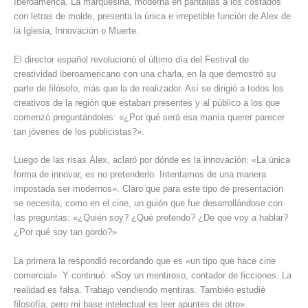
Iberoamérica. La marquesina, moderna en pantallas a los costados
con letras de molde, presenta la única e irrepetible función de Alex de
la Iglesia, Innovación o Muerte.
El director español revolucionó el último día del Festival de
creatividad iberoamericano con una charla, en la que demostró su
parte de filósofo, más que la de realizador. Así se dirigió a todos los
creativos de la región que estaban presentes y al público a los que
comenzó preguntándoles: «¿Por qué será esa manía querer parecer
tan jóvenes de los publicistas?».
Luego de las risas Álex, aclaró por dónde es la innovación: «La única
forma de innovar, es no pretenderlo. Intentamos de una manera
impostada ser modernos». Claro que para este tipo de presentación
se necesita, como en el cine, un guión que fue desarrollándose con
las preguntas: «¿Quién soy? ¿Qué pretendo? ¿De qué voy a hablar?
¿Por qué soy tan gordo?»
La primera la respondió recordando que es «un tipo que hace cine
comercial». Y continuó: «Soy un mentiroso, contador de ficciones. La
realidad es falsa. Trabajo vendiendo mentiras. También estudié
filosofía, pero mi base intelectual es leer apuntes de otro».