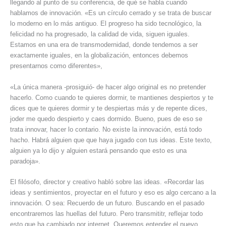
llegando al punto de su conferencia, de qué se habla cuando
hablamos de innovación. «Es un círculo cerrado y se trata de buscar
lo moderno en lo más antiguo. El progreso ha sido tecnológico, la
felicidad no ha progresado, la calidad de vida, siguen iguales.
Estamos en una era de transmodernidad, donde tendemos a ser
exactamente iguales, en la globalización, entonces debemos
presentarnos como diferentes»,
«La única manera -prosiguió- de hacer algo original es no pretender
hacerlo. Como cuando te quieres dormir, te mantienes despiertos y te
dices que te quieres dormir y te despiertas más y de repente dices,
joder me quedo despierto y caes dormido. Bueno, pues de eso se
trata innovar, hacer lo contario. No existe la innovación, está todo
hacho. Habrá alguien que que haya jugado con tus ideas. Este texto,
alguien ya lo dijo y alguien estará pensando que esto es una
paradoja».
El filósofo, director y creativo habló sobre las ideas. «Recordar las
ideas y sentimientos, proyectar en el futuro y eso es algo cercano a la
innovación. O sea: Recuerdo de un futuro. Buscando en el pasado
encontraremos las huellas del futuro. Pero transmititr, reflejar todo
esto que ha cambiado por internet. Queremos entender el nuevo