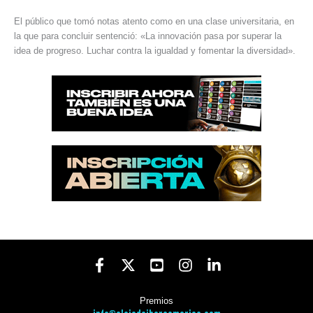
El público que tomó notas atento como en una clase universitaria, en
la que para concluir sentenció: «La innovación pasa por superar la
idea de progreso. Luchar contra la igualdad y fomentar la diversidad».
Premios