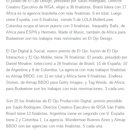
El jurado de El Ojo Design, presidido por Saulo Rodrigues, Director
Creativo Ejecutivo de R/GA, eligió a 36 finalistas. Brasil lidera con 17.
Africa es la agencia brasileña con más finalistas, 6 en total. Luego
viene España, con 6 finalistas, siendo 5 de LOLA MullenLowe.
Colombia ocupa el tercer puesto con 3 finalistas. Inequality Balls, de
Africa para ESPN y Hermeto, Made of Music, también de Africa para
Budweiser son los trabajos más nominados en El Ojo Design.
El Ojo Digital & Social, nuevo premio de El Ojo, fusión de El Ojo
Interactivo y El Ojo Mobile, tiene 76 finalistas. El jurado, presidido por
Daniel Minaker, seleccionó a 26 finalistas de Brasil, 15 de España, 10
de Argentina y 8 de Colombia. La agencia con más trabajos finalistas
es Almap BBDO, con 11 en total y Africa tiene 9 finalistas. Endless
Stories, de Almap BBDO para Getty Images, y Tag Words, de Africa
para Budweiser son los trabajos con más nominaciones, 3 cada uno.
Son 25 los finalistas de El Ojo Producción Digital, premio presidido
por Saulo Rodrigues, Director Creativo Ejecutivo de R/GA San Pablo.
Brasil tiene 13 finalistas. Argentina viene en segundo con 9. España
tiene 2 y Colombia 1. La agencia. Wunderman Buenos Aires y Almap
BBDO son las agencias con más finalistas, 5 cada una.