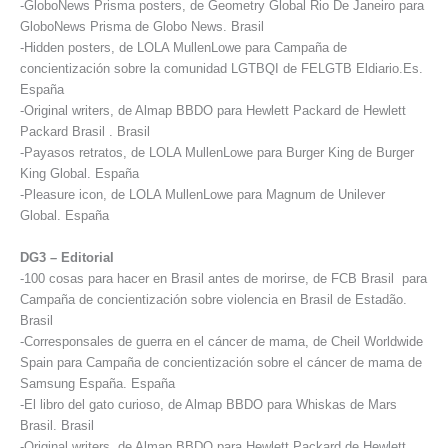
-GloboNews Prisma posters, de Geometry Global Rio De Janeiro para
GloboNews Prisma de Globo News. Brasil
-Hidden posters, de LOLA MullenLowe para Campaña de
concientización sobre la comunidad LGTBQI de FELGTB Eldiario.Es.
España
-Original writers, de Almap BBDO para Hewlett Packard de Hewlett
Packard Brasil . Brasil
-Payasos retratos, de LOLA MullenLowe para Burger King de Burger
King Global. España
-Pleasure icon, de LOLA MullenLowe para Magnum de Unilever
Global. España
DG3 – Editorial
-100 cosas para hacer en Brasil antes de morirse, de FCB Brasil para
Campaña de concientización sobre violencia en Brasil de Estadão.
Brasil
-Corresponsales de guerra en el cáncer de mama, de Cheil Worldwide
Spain para Campaña de concientización sobre el cáncer de mama de
Samsung España. España
-El libro del gato curioso, de Almap BBDO para Whiskas de Mars
Brasil. Brasil
-Original writers, de Almap BBDO para Hewlett Packard de Hewlett