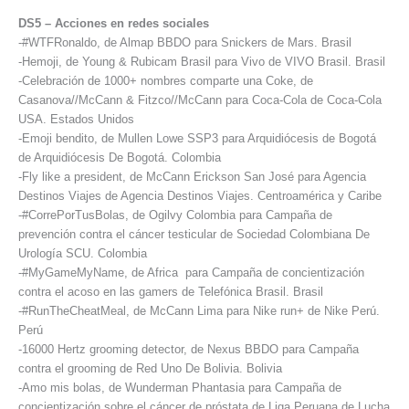
DS5 – Acciones en redes sociales
-#WTFRonaldo, de Almap BBDO para Snickers de Mars. Brasil
-Hemoji, de Young & Rubicam Brasil para Vivo de VIVO Brasil. Brasil
-Celebración de 1000+ nombres comparte una Coke, de
Casanova//McCann & Fitzco//McCann para Coca-Cola de Coca-Cola
USA. Estados Unidos
-Emoji bendito, de Mullen Lowe SSP3 para Arquidiócesis de Bogotá
de Arquidiócesis De Bogotá. Colombia
-Fly like a president, de McCann Erickson San José para Agencia
Destinos Viajes de Agencia Destinos Viajes. Centroamérica y Caribe
-#CorrePorTusBolas, de Ogilvy Colombia para Campaña de
prevención contra el cáncer testicular de Sociedad Colombiana De
Urología SCU. Colombia
-#MyGameMyName, de Africa para Campaña de concientización
contra el acoso en las gamers de Telefónica Brasil. Brasil
-#RunTheCheatMeal, de McCann Lima para Nike run+ de Nike Perú.
Perú
-16000 Hertz grooming detector, de Nexus BBDO para Campaña
contra el grooming de Red Uno De Bolivia. Bolivia
-Amo mis bolas, de Wunderman Phantasia para Campaña de
concientización sobre el cáncer de próstata de Liga Peruana de Lucha