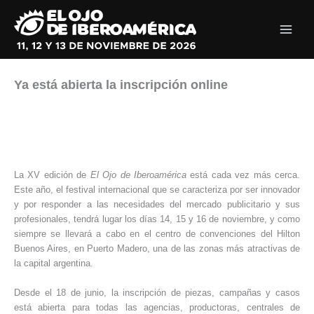
Ir
al
contenido
Ya está abierta la inscripción online
La XV edición de
El Ojo de Iberoamérica
está cada vez más cerca.
Este año, el festival internacional que se caracteriza por ser innovador
y por responder a las necesidades del mercado publicitario y sus
profesionales, tendrá lugar los días 14, 15 y 16 de noviembre, y como
siempre se llevará a cabo en el centro de convenciones del Hilton
Buenos Aires, en Puerto Madero, una de las zonas más atractivas de
la capital argentina.
Desde el 18 de junio, la inscripción de piezas, campañas y casos
está abierta para todas las agencias, productoras, centrales de