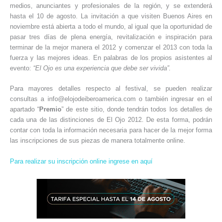
medios, anunciantes y profesionales de la región, y se extenderá
hasta el 10 de agosto. La invitación a que visiten Buenos Aires en
noviembre está abierta a todo el mundo, al igual que la oportunidad de
pasar tres días de plena energía, revitalización e inspiración para
terminar de la mejor manera el 2012 y comenzar el 2013 con toda la
fuerza y las mejores ideas. En palabras de los propios asistentes al
evento:
“El Ojo es una experiencia que debe ser vivida”.
Para mayores detalles respecto al festival, se pueden realizar
consultas a info@elojodeiberoamerica.com o también ingresar en el
apartado “
Premio
” de este sitio, donde tendrán todos los detalles de
cada una de las distinciones de El Ojo 2012. De esta forma, podrán
contar con toda la información necesaria para hacer de la mejor forma
las inscripciones de sus piezas de manera totalmente online.
Para realizar su inscripción online ingrese en
aquí