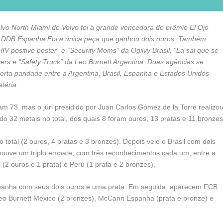
lvo North Miami de Volvo foi a grande vencedora do prêmio El Ojo
e DDB Espanha Foi a única peça que ganhou dois ouros. Também
 positive poster” e “Security Moms” da Ogilvy Brasil, “La sal que se
ers e “Safety Truck” da Leo Burnett Argentina. Duas agências se
rta paridade entre a Argentina, Brasil, Espanha e Estados Unidos
téria.
oram 73, mas o júri presidido por Juan Carlos Gómez de la Torre realizo
 32 metais no total, dos quais 8 foram ouros, 13 pratas e 11 bronzes
total (2 ouros, 4 pratas e 3 bronzes). Depois veio o Brasil com dois
 houve um triplo empate, com três reconhecimentos cada um, entre a
 (2 ouros e 1 prata) e Peru (1 prata e 2 bronzes).
spanha com seus dois ouros e uma prata. Em seguida, aparecem FCB
, Leo Burnett México (2 bronzes), McCann Espanha (prata e bronze) e