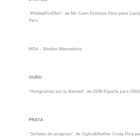
“#HablaPorEllos”, de Mc Cann Erickson Perú para Campa
Perú
MD4 – Medios Alternativos
OURO
“Hologramas por la libertad”, de DDB España para ON
PRATA
“Señales de progreso”, de Ogilvy&Mather Costa Rica par