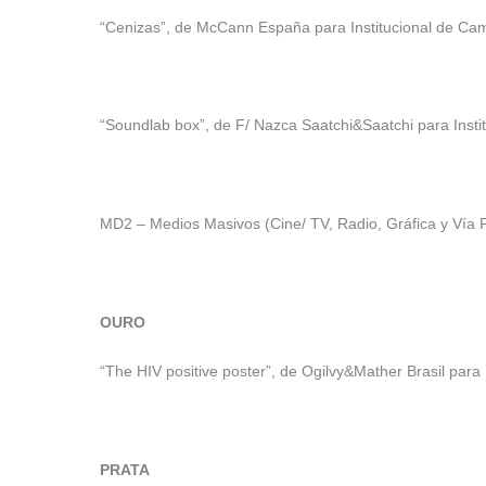
“Cenizas”, de McCann España para Institucional de Ca
“Soundlab box”, de F/ Nazca Saatchi&Saatchi para Instit
MD2 – Medios Masivos (Cine/ TV, Radio, Gráfica y Vía P
OURO
“The HIV positive poster”, de Ogilvy&Mather Brasil para 
PRATA