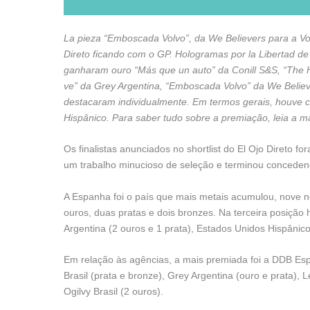
La pieza
“Emboscada Volvo”, da We Believers para a Vo
Direto ficando com o GP.
Hologramas por la Libertad d
ganharam ouro “Más que un auto” da Conill S&S, “The HIV
ve” da Grey Argentina, “Emboscada Volvo” da We Believ
destacaram individualmente. Em termos gerais, houve ce
Hispânico.
Para saber tudo sobre a premiação, leia a ma
Os finalistas anunciados no shortlist do El Ojo Direto f
um trabalho minucioso de seleção e terminou concedendo
A Espanha foi o país que mais metais acumulou, nove no 
ouros, duas pratas e dois bronzes. Na terceira posição
Argentina (2 ouros e 1 prata), Estados Unidos Hispânico
Em relação às agências, a mais premiada foi a DDB E
Brasil (prata e bronze), Grey Argentina (ouro e prata)
Ogilvy Brasil (2 ouros).