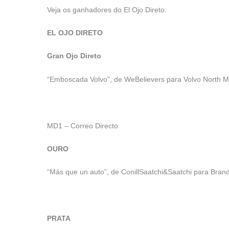
Veja os ganhadores do El Ojo Direto:
EL OJO DIRETO
Gran Ojo Direto
“Emboscada Volvo”, de WeBelievers para Volvo North M
MD1 – Correo Directo
OURO
“Más que un auto”, de ConillSaatchi&Saatchi para Bran
PRATA