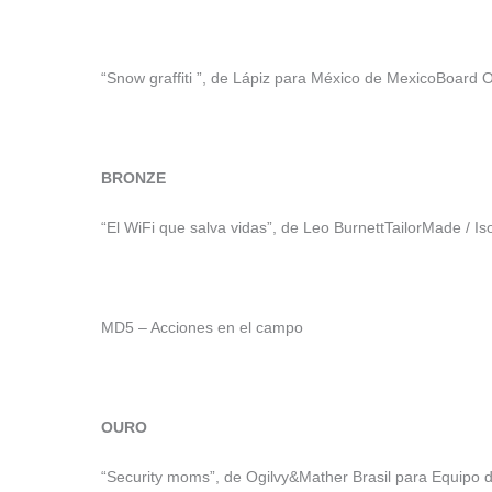
“Snow graffiti ”, de Lápiz para México de MexicoBoard 
BRONZE
“El WiFi que salva vidas”, de Leo BurnettTailorMade / Isob
MD5 – Acciones en el campo
OURO
“Security moms”, de Ogilvy&Mather Brasil para Equipo de