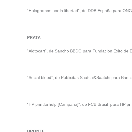
“Hologramas por la libertad”, de DDB España para ON
PRATA
“Aidtocart”, de Sancho BBDO para Fundación Éxito de É
“Social blood”, de Publicitas Saatchi&Saatchi para Ban
“HP printforhelp [Campaña]”, de FCB Brasil para HP print
BRONZE