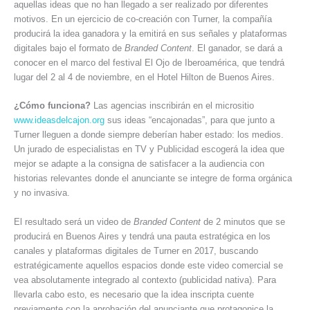
aquellas ideas que no han llegado a ser realizado por diferentes
motivos. En un ejercicio de co-creación con Turner, la compañía
producirá la idea ganadora y la emitirá en sus señales y plataformas
digitales bajo el formato de
Branded Content
. El ganador, se dará a
conocer en el marco del festival El Ojo de Iberoamérica, que tendrá
lugar del 2 al 4 de noviembre, en el Hotel Hilton de Buenos Aires.
¿Cómo funciona?
Las agencias inscribirán en el micrositio
www.ideasdelcajon.org
sus ideas “encajonadas”, para que junto a
Turner lleguen a donde siempre deberían haber estado: los medios.
Un jurado de especialistas en TV y Publicidad escogerá la idea que
mejor se adapte a la consigna de satisfacer a la audiencia con
historias relevantes donde el anunciante se integre de forma orgánica
y no invasiva.
El resultado será un video de
Branded Content
de 2 minutos que se
producirá en Buenos Aires y tendrá una pauta estratégica en los
canales y plataformas digitales de Turner en 2017, buscando
estratégicamente aquellos espacios donde este video comercial se
vea absolutamente integrado al contexto (publicidad nativa). Para
llevarla cabo esto, es necesario que la idea inscripta cuente
previamente con la aprobación del anunciante que protagonice la