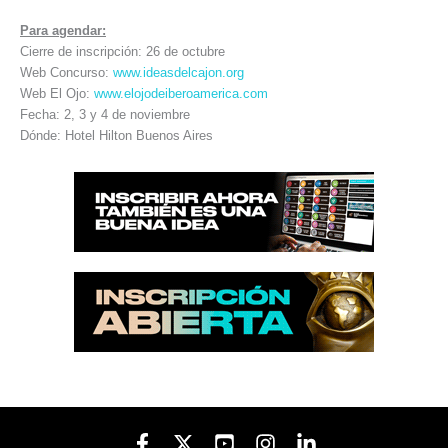
Para agendar:
Cierre de inscripción: 26 de octubre
Web Concurso:
www.ideasdelcajon.org
Web El Ojo:
www.elojodeiberoamerica.com
Fecha: 2, 3 y 4 de noviembre
Dónde: Hotel Hilton Buenos Aires