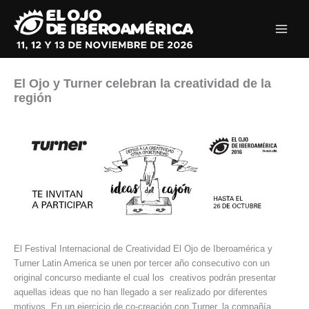
Ir
al
contenido
El Ojo y Turner celebran la creatividad de la
región
El Festival Internacional de Creatividad El Ojo de Iberoamérica y
Turner Latin America se unen por tercer año consecutivo con un
original concurso mediante el cual los creativos podrán presentar
aquellas ideas que no han llegado a ser realizado por diferentes
motivos. En un ejercicio de co-creación con Turner, la compañía