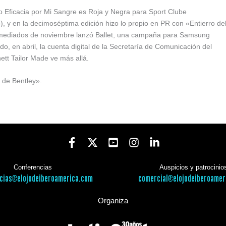
 Eficacia por Mi Sangre es Roja y Negra para Sport Clube
), y en la decimoséptima edición hizo lo propio en PR con «Entierro de
a mediados de noviembre lanzó Ballet, una campaña para Samsung
o, en abril, la cuenta digital de la Secretaría de Comunicación del
ett Tailor Made ve más allá.
o de Bentley».
Conferencias
Auspicios y patrocinio
cias@elojodeiberoamerica.com
comercial@elojodeiberoamer
Organiza