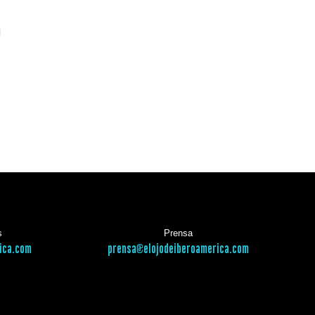
l
s
Prensa
ica.com
prensa@elojodeiberoamerica.com