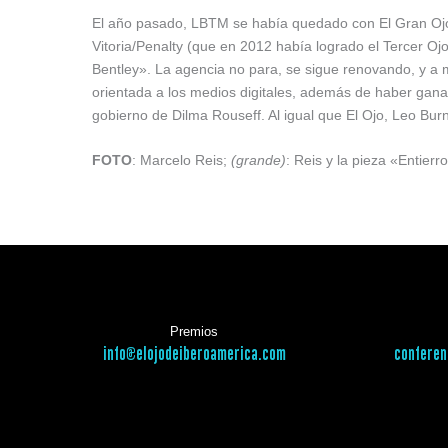
El año pasado, LBTM se había quedado con El Gran Ojo
Vitoria/Penalty (que en 2012 había logrado el Tercer Ojo
Bentley». La agencia no para, se sigue renovando, y 
orientada a los medios digitales, además de haber ganad
gobierno de Dilma Rouseff. Al igual que El Ojo, Leo Burn
FOTO
: Marcelo Reis;
(grande)
: Reis y la pieza «Entierr
Premios
info@elojodeiberoamerica.com
conferen