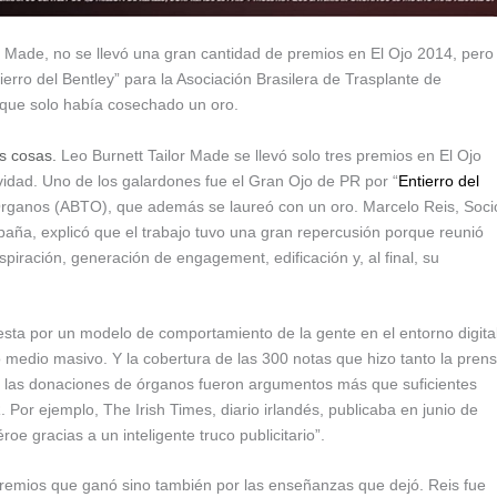
r Made, no se llevó una gran cantidad de premios en El Ojo 2014, pero
erro del Bentley” para la Asociación Brasilera de Trasplante de
 que solo había cosechado un oro.
as cosas.
Leo Burnett Tailor Made se llevó solo tres premios en El Ojo
ividad. Uno de los galardones fue el Gran Ojo de PR por “
Entierro del
 Órganos (ABTO), que además se laureó con un oro. Marcelo Reis, Soci
aña, explicó que el trabajo tuvo una gran repercusión porque reunió
spiración, generación de engagement, edificación y, al final, su
esta por un modelo de comportamiento de la gente en el entorno digita
o medio masivo. Y la cobertura de las 300 notas que hizo tanto la pren
en las donaciones de órganos fueron argumentos más que suficientes
Por ejemplo, The Irish Times, diario irlandés, publicaba en junio de
roe gracias a un inteligente truco publicitario”.
 premios que ganó sino también por las enseñanzas que dejó. Reis fue