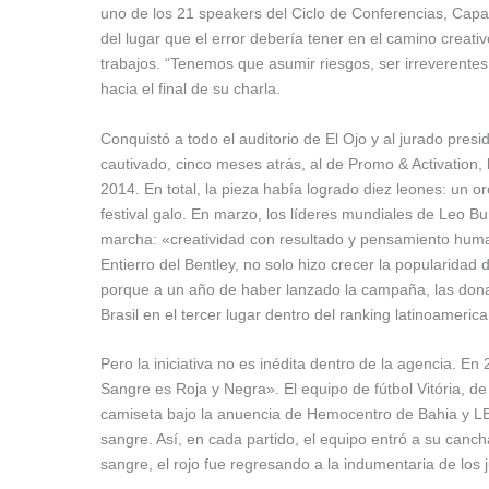
uno de los 21 speakers del Ciclo de Conferencias, Capaci
del lugar que el error debería tener en el camino creati
trabajos. “Tenemos que asumir riesgos, ser irreverentes
hacia el final de su charla.
Conquistó a todo el auditorio de El Ojo y al jurado pr
cautivado, cinco meses atrás, al de Promo & Activation
2014. En total, la pieza había logrado diez leones: un o
festival galo. En marzo, los líderes mundiales de Leo B
marcha: «creatividad con resultado y pensamiento human
Entierro del Bentley, no solo hizo crecer la popularida
porque a un año de haber lanzado la campaña, las don
Brasil en el tercer lugar dentro del ranking latinoameri
Pero la iniciativa no es inédita dentro de la agencia. 
Sangre es Roja y Negra». El equipo de fútbol Vitória, de 
camiseta bajo la anuencia de Hemocentro de Bahia y LBT
sangre. Así, en cada partido, el equipo entró a su can
sangre, el rojo fue regresando a la indumentaria de los 