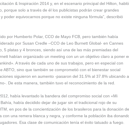
tación & Inspiración 2014 y, en el escenario principal del Hilton, habló
vo, porque solo a través de él los publicistas podrán crear grandes
 y poder equivocarnos porque no existe ninguna fórmula”, describió
esidido por Humberto Polar, CCO de Mayo FCB, pero también había
, liderado por Susan Credle –CCO de Leo Burnett Global- en Cannes
ro, 5 platas y 4 bronces, siendo así una de las más premiadas del
urnett habían organizado un meeting con un un objetivo claro a poner e
kind». A través de cada uno de sus trabajos, pero en especial con
d de ABTO, sino que también se comprometió con el bienestar social
aciones siguieron en aumento -pasaron del 31.5% al 37.8% ubicando a
cano-. De esta manera, también tuvo el reconocimiento de la red.
En 2012, había levantado la bandera del compromiso social con «Mi
Bahía, había decidido dejar de jugar sin el tradicional rojo de su
M, en pos de la concientización de los brasileros para la donación d
cha con una remera blanca y negra, y conforme la población iba donand
jugadores. Esa clase de comunicación tenía el éxito tatuado a fuego.