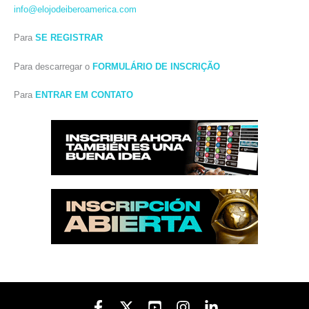
info@elojodeiberoamerica.com
Para
SE REGISTRAR
Para descarregar o
FORMULÁRIO DE INSCRIÇÃO
Para
ENTRAR EM CONTATO