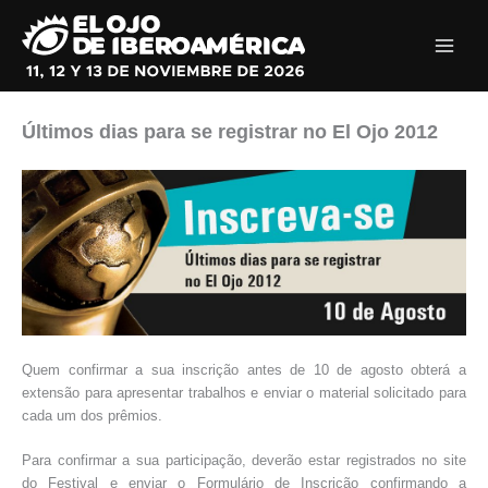
Ir
al
contenido
Últimos dias para se registrar no El Ojo 2012
Quem confirmar a sua inscrição antes de 10 de agosto obterá a
extensão para apresentar trabalhos e enviar o material solicitado para
cada um dos prêmios.
Para confirmar a sua participação, deverão estar registrados no site
do Festival e enviar o Formulário de Inscrição confirmando a