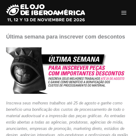
Ir
al
contenido
Última semana para inscrever com descontos
Inscreva seus melhores trabalhos até 25 de agosto e ganhe como
benefício uma bonificação dos custos de processamento de todo o
material audiovisual e a impressão das peças gráficas. As entradas
estão abertas a todas as agências, produtoras, agências de mídia,
anunciantes, empresas de promoção, marketing direto, estúdios de
design, agências interativas, pós-produtoras e profissionais da região.