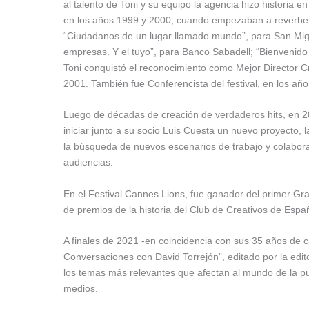
al talento de Toni y su equipo la agencia hizo historia
en los años 1999 y 2000, cuando empezaban a reverber
“Ciudadanos de un lugar llamado mundo”, para San Migu
empresas. Y el tuyo”, para Banco Sabadell; “Bienvenido 
Toni conquistó el reconocimiento como Mejor Director C
2001. También fue Conferencista del festival, en los añ
Luego de décadas de creación de verdaderos hits, en 2
iniciar junto a su socio Luis Cuesta un nuevo proyecto
la búsqueda de nuevos escenarios de trabajo y colabora
audiencias.
En el Festival Cannes Lions, fue ganador del primer Gra
de premios de la historia del Club de Creativos de Españ
A finales de 2021 -en coincidencia con sus 35 años de ca
Conversaciones con David Torrejón”, editado por la edito
los temas más relevantes que afectan al mundo de la publi
medios.