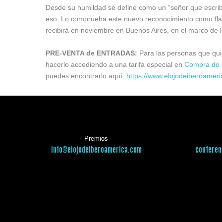
Desde su humildad se define como un “señor que escrib
eso. Lo comprueba este nuevo reconocimiento como fla
recibirá en noviembre en Buenos Aires, en el marco de l
PRE-VENTA de ENTRADAS:
Para las personas que quie
hacerlo accediendo a una tarifa especial en
Compra de 
puedes encontrarlo aquí:
https://www.elojodeiberoameri
Premios
info@elojodeiberoamerica.com
conferen