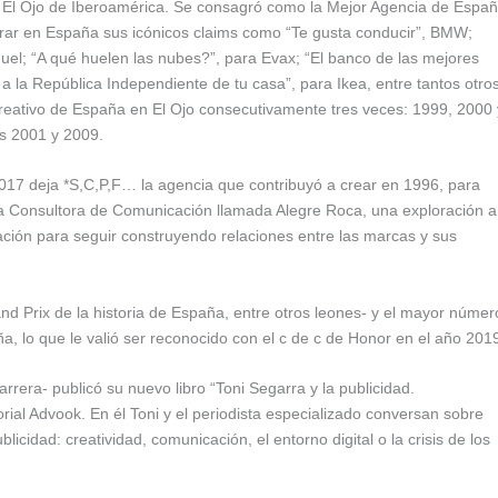
 en El Ojo de Iberoamérica. Se consagró como la Mejor Agencia de Espa
ar en España sus icónicos claims como “Te gusta conducir”, BMW;
el; “A qué huelen las nubes?”, para Evax; “El banco de las mejores
a la República Independiente de tu casa”, para Ikea, entre tantos otros
reativo de España en El Ojo consecutivamente tres veces: 1999, 2000 
os 2001 y 2009.
017 deja *S,C,P,F… la agencia que contribuyó a crear en 1996, para
, la Consultora de Comunicación llamada Alegre Roca, una exploración a
ción para seguir construyendo relaciones entre las marcas y sus
nd Prix de la historia de España, entre otros leones- y el mayor númer
a, lo que le valió ser reconocido con el c de c de Honor en el año 201
rrera- publicó su nuevo libro “Toni Segarra y la publicidad.
rial Advook. En él Toni y el periodista especializado conversan sobre
cidad: creatividad, comunicación, el entorno digital o la crisis de los