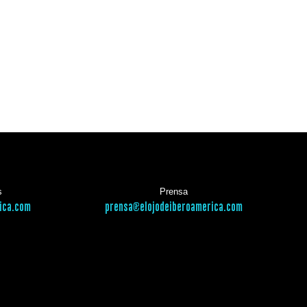
s
Prensa
ica.com
prensa@elojodeiberoamerica.com