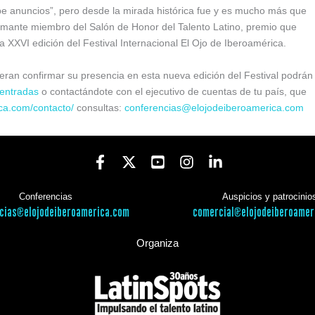
e anuncios”, pero desde la mirada histórica fue y es mucho más que
mante miembro del Salón de Honor del Talento Latino, premio que
a XXVI edición del Festival Internacional El Ojo de Iberoamérica.
ran confirmar su presencia en esta nueva edición del Festival podrán
entradas
o contactándote con el ejecutivo de cuentas de tu país, que
ca.com/contacto/
consultas:
conferencias@elojodeiberoamerica.com
Conferencias
Auspicios y patrocinio
cias@elojodeiberoamerica.com
comercial@elojodeiberoamer
Organiza