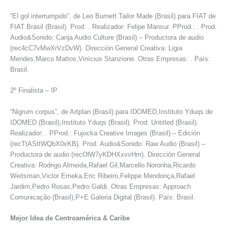
“El gol interrumpido”, de Leo Burnett Tailor Made (Brasil) para FIAT de
FIAT Brasil (Brasil). Prod: . Realizador: Felipe Mansur. PProd.: . Prod.
Audio&Sonido: Canja Audio Culture (Brasil) – Productora de audio
(rec4cC7vMwXrVzDvW). Dirección General Creativa: Ligia
Mendes,Marco Mattos,Vinícius Stanzione. Otras Empresas: . País:
Brasil.
2º Finalista – IP
“Nigrum corpus”, de Artplan (Brasil) para IDOMED,Instituto Yduqs de
IDOMED (Brasil),Instituto Yduqs (Brasil). Prod: Untitled (Brasil).
Realizador: . PProd.: Fujocka Creative Images (Brasil) – Edición
(recTtASttWQbX0xKB). Prod. Audio&Sonido: Raw Audio (Brasil) –
Productora de audio (recOlW7yKDHXxvvHm). Dirección General
Creativa: Rodrigo Almeida,Rafael Gil,Marcello Noronha,Ricardo
Weitsman,Victor Emeka,Eric Ribeiro,Felippe Mendonça,Rafael
Jardim,Pedro Rosas,Pedro Galdi. Otras Empresas: Approach
Comunicação (Brasil),P+E Galeria Digital (Brasil). País: Brasil.
Mejor Idea de Centroamérica & Caribe