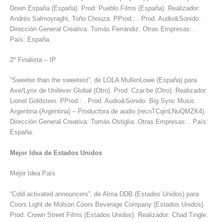
Down España (España). Prod: Pueblo Films (España). Realizador:
Andrés Salmoyraghi, Toño Chouza. PProd.: . Prod. Audio&Sonido: .
Dirección General Creativa: Tomás Ferrándiz. Otras Empresas: .
País: España.
2º Finalista – IP
“Sweeter than the sweetest”, de LOLA MullenLowe (España) para
Axe/Lynx de Unilever Global (Otro). Prod: Czar.be (Otro). Realizador:
Lionel Goldstein. PProd.: . Prod. Audio&Sonido: Big Sync Music
Argentina (Argentina) – Productora de audio (recnTCqinLNuQMZK4).
Dirección General Creativa: Tomás Ostiglia. Otras Empresas: . País:
España.
Mejor Idea de Estados Unidos
Mejor Idea País
“Cold activated announcers”, de Alma DDB (Estados Unidos) para
Coors Light de Molson Coors Beverage Company (Estados Unidos).
Prod: Crown Street Films (Estados Unidos). Realizador: Chad Tingle.