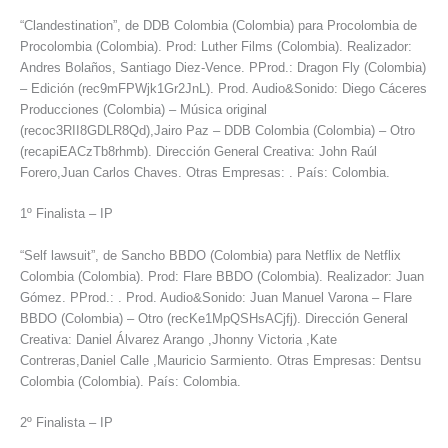
“Clandestination”, de DDB Colombia (Colombia) para Procolombia de
Procolombia (Colombia). Prod: Luther Films (Colombia). Realizador:
Andres Bolaños, Santiago Diez-Vence. PProd.: Dragon Fly (Colombia)
– Edición (rec9mFPWjk1Gr2JnL). Prod. Audio&Sonido: Diego Cáceres
Producciones (Colombia) – Música original
(recoc3RII8GDLR8Qd),Jairo Paz – DDB Colombia (Colombia) – Otro
(recapiEACzTb8rhmb). Dirección General Creativa: John Raúl
Forero,Juan Carlos Chaves. Otras Empresas: . País: Colombia.
1º Finalista – IP
“Self lawsuit”, de Sancho BBDO (Colombia) para Netflix de Netflix
Colombia (Colombia). Prod: Flare BBDO (Colombia). Realizador: Juan
Gómez. PProd.: . Prod. Audio&Sonido: Juan Manuel Varona – Flare
BBDO (Colombia) – Otro (recKe1MpQSHsACjfj). Dirección General
Creativa: Daniel Álvarez Arango ,Jhonny Victoria ,Kate
Contreras,Daniel Calle ,Mauricio Sarmiento. Otras Empresas: Dentsu
Colombia (Colombia). País: Colombia.
2º Finalista – IP