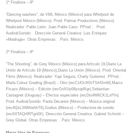
1º Finalista – IP
“Dancing washers”, de VML México (México) para Whirlpool de
Whirlpool México (México). Prod: Palmar Productions (México).
Realizador: Pablo León, Juan Pablo Caso. PProd.: . Prod.
Audio&Sonido: . Dirección General Creativa: Luis Enriquez
«Madruga». Otras Empresas: . País: México.
2º Finalista – IP
“The Shooting”, de Grey México (México) para Artículo 19,Diario La
Unión de Artículo 19 (México),Diario La Unión (México). Prod: Oriental
Films (México). Realizador: Yupi Segura, Charly Gutierrez. PProd.:
Marla Colour Grading (Brasil) – Otro (recCUOc9ShTSiH2mM),Marco
Picazo (México) – Edición (recGnXUy68yxqdXgr),Sebastian
Castagnet (Uruguay) – Efectos especiales (recDis4W6CK1LxPIn).
Prod. Audio&Sonido: Paola Decanini (México) – Música original
(rec4QsL349AtehhT6),Godius (México) – Productora de sonido
(recKlITAQr0RTgn0X). Dirección General Creativa: Gabriel Schmitt –
Grey Global. Otras Empresas: . País: México.
Mejor Idea de Paraguay