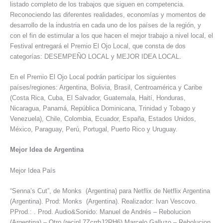
listado completo de los trabajos que siguen en competencia.
Reconociendo las diferentes realidades, economías y momentos de
desarrollo de la industria en cada uno de los países de la región, y
con el fin de estimular a los que hacen el mejor trabajo a nivel local, el
Festival entregará el Premio El Ojo Local, que consta de dos
categorías: DESEMPEÑO LOCAL y MEJOR IDEA LOCAL.
En el Premio El Ojo Local podrán participar los siguientes
países/regiones: Argentina, Bolivia, Brasil, Centroamérica y Caribe
(Costa Rica, Cuba, El Salvador, Guatemala, Haití, Honduras,
Nicaragua, Panamá, República Dominicana, Trinidad y Tobago y
Venezuela), Chile, Colombia, Ecuador, España, Estados Unidos,
México, Paraguay, Perú, Portugal, Puerto Rico y Uruguay.
Mejor Idea de Argentina
Mejor Idea País
“Senna’s Cut”, de Monks (Argentina) para Netflix de Netflix Argentina
(Argentina). Prod: Monks (Argentina). Realizador: Ivan Vescovo.
PProd.: . Prod. Audio&Sonido: Manuel de Andrés – Rebolucion
(Argentina) – Otro (recinL7ZcrrbJ2RH6),Marcelo Galluzo – Rebolucion