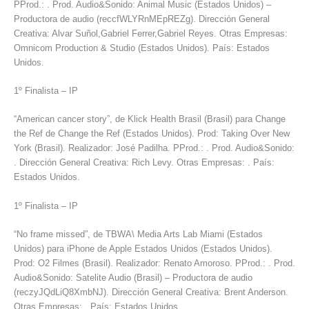
PProd.: . Prod. Audio&Sonido: Animal Music (Estados Unidos) –
Productora de audio (reccfWLYRnMEpREZg). Dirección General
Creativa: Alvar Suñol,Gabriel Ferrer,Gabriel Reyes. Otras Empresas:
Omnicom Production & Studio (Estados Unidos). País: Estados
Unidos.
1º Finalista – IP
“American cancer story”, de Klick Health Brasil (Brasil) para Change
the Ref de Change the Ref (Estados Unidos). Prod: Taking Over New
York (Brasil). Realizador: José Padilha. PProd.: . Prod. Audio&Sonido:
. Dirección General Creativa: Rich Levy. Otras Empresas: . País:
Estados Unidos.
1º Finalista – IP
“No frame missed”, de TBWA\ Media Arts Lab Miami (Estados
Unidos) para iPhone de Apple Estados Unidos (Estados Unidos).
Prod: O2 Filmes (Brasil). Realizador: Renato Amoroso. PProd.: . Prod.
Audio&Sonido: Satelite Audio (Brasil) – Productora de audio
(reczyJQdLiQ8XmbNJ). Dirección General Creativa: Brent Anderson.
Otras Empresas: . País: Estados Unidos.