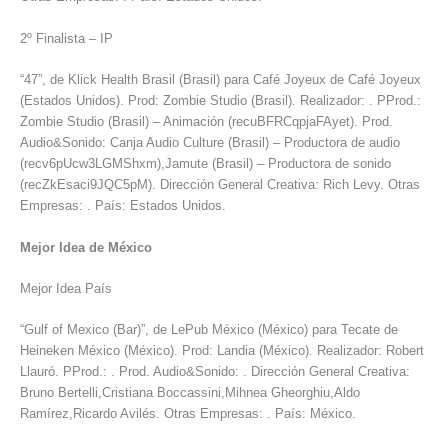
2º Finalista – IP
“47”, de Klick Health Brasil (Brasil) para Café Joyeux de Café Joyeux
(Estados Unidos). Prod: Zombie Studio (Brasil). Realizador: . PProd.:
Zombie Studio (Brasil) – Animación (recuBFRCqpjaFAyet). Prod.
Audio&Sonido: Canja Audio Culture (Brasil) – Productora de audio
(recv6pUcw3LGMShxm),Jamute (Brasil) – Productora de sonido
(recZkEsaci9JQC5pM). Dirección General Creativa: Rich Levy. Otras
Empresas: . País: Estados Unidos.
Mejor Idea de México
Mejor Idea País
“Gulf of Mexico (Bar)”, de LePub México (México) para Tecate de
Heineken México (México). Prod: Landia (México). Realizador: Robert
Llauró. PProd.: . Prod. Audio&Sonido: . Dirección General Creativa:
Bruno Bertelli,Cristiana Boccassini,Mihnea Gheorghiu,Aldo
Ramírez,Ricardo Avilés. Otras Empresas: . País: México.