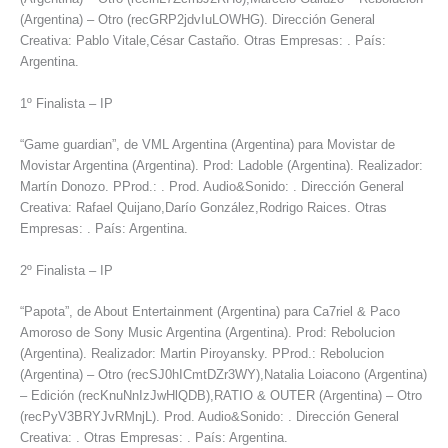
(Argentina) – Otro (recGRP2jdvIuLOWHG). Dirección General
Creativa: Pablo Vitale,César Castaño. Otras Empresas: . País:
Argentina.
1º Finalista – IP
“Game guardian”, de VML Argentina (Argentina) para Movistar de
Movistar Argentina (Argentina). Prod: Ladoble (Argentina). Realizador:
Martín Donozo. PProd.: . Prod. Audio&Sonido: . Dirección General
Creativa: Rafael Quijano,Darío González,Rodrigo Raices. Otras
Empresas: . País: Argentina.
2º Finalista – IP
“Papota”, de About Entertainment (Argentina) para Ca7riel & Paco
Amoroso de Sony Music Argentina (Argentina). Prod: Rebolucion
(Argentina). Realizador: Martin Piroyansky. PProd.: Rebolucion
(Argentina) – Otro (recSJ0hICmtDZr3WY),Natalia Loiacono (Argentina)
– Edición (recKnuNnIzJwHlQDB),RATIO & OUTER (Argentina) – Otro
(recPyV3BRYJvRMnjL). Prod. Audio&Sonido: . Dirección General
Creativa: . Otras Empresas: . País: Argentina.