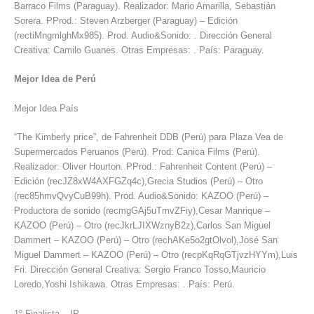
Barraco Films (Paraguay). Realizador: Mario Amarilla, Sebastián
Sorera. PProd.: Steven Arzberger (Paraguay) – Edición
(rectiMngmlghMx985). Prod. Audio&Sonido: . Dirección General
Creativa: Camilo Guanes. Otras Empresas: . País: Paraguay.
Mejor Idea de Perú
Mejor Idea País
“The Kimberly price”, de Fahrenheit DDB (Perú) para Plaza Vea de
Supermercados Peruanos (Perú). Prod: Canica Films (Perú).
Realizador: Oliver Hourton. PProd.: Fahrenheit Content (Perú) –
Edición (recJZ8xW4AXFGZq4c),Grecia Studios (Perú) – Otro
(rec85hmvQvyCuB99h). Prod. Audio&Sonido: KAZOO (Perú) –
Productora de sonido (recmgGAj5uTmvZFiy),Cesar Manrique –
KAZOO (Perú) – Otro (recJkrLJIXWznyB2z),Carlos San Miguel
Dammert – KAZOO (Perú) – Otro (rechAKe5o2gtOlvol),José San
Miguel Dammert – KAZOO (Perú) – Otro (recpKqRqGTjvzHYYm),Luis
Fri. Dirección General Creativa: Sergio Franco Tosso,Mauricio
Loredo,Yoshi Ishikawa. Otras Empresas: . País: Perú.
1º Finalista – IP