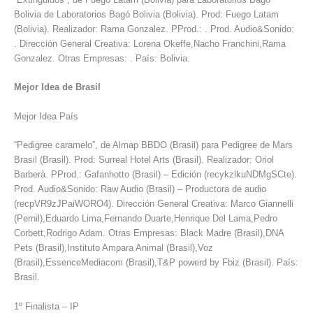
Bolivia de Laboratorios Bagó Bolivia (Bolivia). Prod: Fuego Latam
(Bolivia). Realizador: Rama Gonzalez. PProd.: . Prod. Audio&Sonido:
. Dirección General Creativa: Lorena Okeffe,Nacho Franchini,Rama
Gonzalez. Otras Empresas: . País: Bolivia.
Mejor Idea de Brasil
Mejor Idea País
“Pedigree caramelo”, de Almap BBDO (Brasil) para Pedigree de Mars
Brasil (Brasil). Prod: Surreal Hotel Arts (Brasil). Realizador: Oriol
Barberà. PProd.: Gafanhotto (Brasil) – Edición (recykzlkuNDMgSCte).
Prod. Audio&Sonido: Raw Audio (Brasil) – Productora de audio
(recpVR9zJPaiWORO4). Dirección General Creativa: Marco Giannelli
(Pernil),Eduardo Lima,Fernando Duarte,Henrique Del Lama,Pedro
Corbett,Rodrigo Adam. Otras Empresas: Black Madre (Brasil),DNA
Pets (Brasil),Instituto Ampara Animal (Brasil),Voz
(Brasil),EssenceMediacom (Brasil),T&P powerd by Fbiz (Brasil). País:
Brasil.
1º Finalista – IP