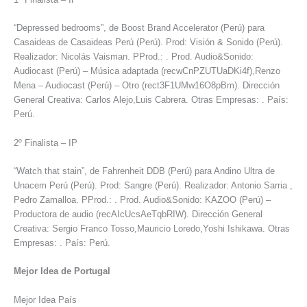
“Depressed bedrooms”, de Boost Brand Accelerator (Perú) para
Casaideas de Casaideas Perú (Perú). Prod: Visión & Sonido (Perú).
Realizador: Nicolás Vaisman. PProd.: . Prod. Audio&Sonido:
Audiocast (Perú) – Música adaptada (recwCnPZUTUaDKi4f),Renzo
Mena – Audiocast (Perú) – Otro (rect3F1UMw16O8pBm). Dirección
General Creativa: Carlos Alejo,Luis Cabrera. Otras Empresas: . País:
Perú.
2º Finalista – IP
“Watch that stain”, de Fahrenheit DDB (Perú) para Andino Ultra de
Unacem Perú (Perú). Prod: Sangre (Perú). Realizador: Antonio Sarria ,
Pedro Zamalloa. PProd.: . Prod. Audio&Sonido: KAZOO (Perú) –
Productora de audio (recAIcUcsAeTqbRIW). Dirección General
Creativa: Sergio Franco Tosso,Mauricio Loredo,Yoshi Ishikawa. Otras
Empresas: . País: Perú.
Mejor Idea de Portugal
Mejor Idea País