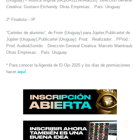
(Uruguay) – Música original (recpUA11zWn4dk2sf). Dirección General
Creativa: Gustavo Etchandy. Otras Empresas: . País: Uruguay.
2º Finalista – IP
“Carteles de aluminio”, de From (Uruguay) para Júpiter,Publicartel de
Júpiter (Uruguay),Publicartel (Uruguay). Prod: . Realizador: . PProd.: .
Prod. Audio&Sonido: . Dirección General Creativa: Marcelo Waintraub.
Otras Empresas: . País: Uruguay.
* Para conocer la Agenda de El Ojo 2025 y los días de premiaciones
hacer
aquí