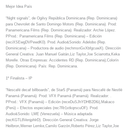
Mejor Idea País
“Night signals”, de Ogilvy República Dominicana (Rep. Dominicana)
para Chevrolet de Santo Domingo Motors (Rep. Dominicana). Prod:
Panamericana Films (Rep. Dominicana). Realizador: Archie López.
PProd.: Panamericana Films (Rep. Dominicana) – Edición
(reciXSEwgDVPewdK0). Prod. Audio&Sonido: Adelobo (Rep.
Dominicana) – Productora de audio (rechmsnGxXbfgcuwX). Dirección
General Creativa: Juan Manuel Gaitán,Liz Taylor,Joe Sciarrotta,Keka
Morelle. Otras Empresas: Accidentes RD (Rep. Dominicana),Colorín
(Rep. Dominicana). País: Rep. Dominicana.
1º Finalista – IP
“Nescafé decaf billboards”, de Star5 (Panamá) para Nescafé de Nestlé
Panamá (Panamá). Prod: VFX Panamá (Panamá). Realizador: .
PProd.: VFX (Panamá) – Edición (receDuSJhYDHB2D6i),Makaco
(Perú) – Efectos especiales (rec7Rr1xtkqrscuOF). Prod.
Audio&Sonido: LME (Venezuela) – Música adaptada
(recKGTL8VenjphlrD). Dirección General Creativa: Jorge
Heilbron,Werner Lemke,Camilo Garzón,Roberto Pérez,Liz Taylor,Joe