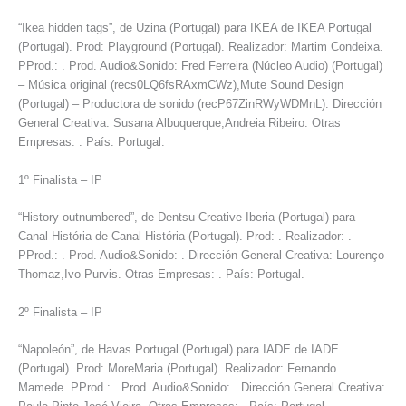
“Ikea hidden tags”, de Uzina (Portugal) para IKEA de IKEA Portugal
(Portugal). Prod: Playground (Portugal). Realizador: Martim Condeixa.
PProd.: . Prod. Audio&Sonido: Fred Ferreira (Núcleo Audio) (Portugal)
– Música original (recs0LQ6fsRAxmCWz),Mute Sound Design
(Portugal) – Productora de sonido (recP67ZinRWyWDMnL). Dirección
General Creativa: Susana Albuquerque,Andreia Ribeiro. Otras
Empresas: . País: Portugal.
1º Finalista – IP
“History outnumbered”, de Dentsu Creative Iberia (Portugal) para
Canal História de Canal História (Portugal). Prod: . Realizador: .
PProd.: . Prod. Audio&Sonido: . Dirección General Creativa: Lourenço
Thomaz,Ivo Purvis. Otras Empresas: . País: Portugal.
2º Finalista – IP
“Napoleón”, de Havas Portugal (Portugal) para IADE de IADE
(Portugal). Prod: MoreMaria (Portugal). Realizador: Fernando
Mamede. PProd.: . Prod. Audio&Sonido: . Dirección General Creativa: