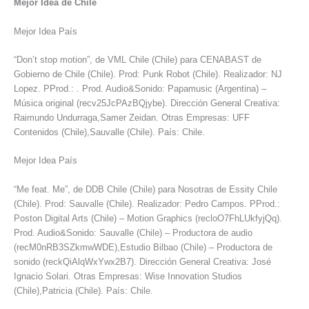
Mejor Idea de Chile
Mejor Idea País
“Don’t stop motion”, de VML Chile (Chile) para CENABAST de
Gobierno de Chile (Chile). Prod: Punk Robot (Chile). Realizador: NJ
Lopez. PProd.: . Prod. Audio&Sonido: Papamusic (Argentina) –
Música original (recv25JcPAzBQjybe). Dirección General Creativa:
Raimundo Undurraga,Samer Zeidan. Otras Empresas: UFF
Contenidos (Chile),Sauvalle (Chile). País: Chile.
Mejor Idea País
“Me feat. Me”, de DDB Chile (Chile) para Nosotras de Essity Chile
(Chile). Prod: Sauvalle (Chile). Realizador: Pedro Campos. PProd.:
Poston Digital Arts (Chile) – Motion Graphics (recloO7FhLUkfyjQq).
Prod. Audio&Sonido: Sauvalle (Chile) – Productora de audio
(recM0nRB3SZkmwWDE),Estudio Bilbao (Chile) – Productora de
sonido (reckQiAlqWxYwx2B7). Dirección General Creativa: José
Ignacio Solari. Otras Empresas: Wise Innovation Studios
(Chile),Patricia (Chile). País: Chile.