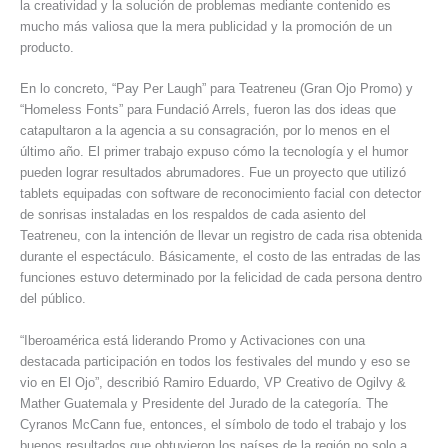
la creatividad y la solución de problemas mediante contenido es
mucho más valiosa que la mera publicidad y la promoción de un
producto.
En lo concreto, “Pay Per Laugh” para Teatreneu (Gran Ojo Promo) y
“Homeless Fonts” para Fundació Arrels, fueron las dos ideas que
catapultaron a la agencia a su consagración, por lo menos en el
último año. El primer trabajo expuso cómo la tecnología y el humor
pueden lograr resultados abrumadores. Fue un proyecto que utilizó
tablets equipadas con software de reconocimiento facial con detector
de sonrisas instaladas en los respaldos de cada asiento del
Teatreneu, con la intención de llevar un registro de cada risa obtenida
durante el espectáculo. Básicamente, el costo de las entradas de las
funciones estuvo determinado por la felicidad de cada persona dentro
del público.
“Iberoamérica está liderando Promo y Activaciones con una
destacada participación en todos los festivales del mundo y eso se
vio en El Ojo”, describió Ramiro Eduardo, VP Creativo de Ogilvy &
Mather Guatemala y Presidente del Jurado de la categoría. The
Cyranos McCann fue, entonces, el símbolo de todo el trabajo y los
buenos resultados que obtuvieron los países de la región no solo a