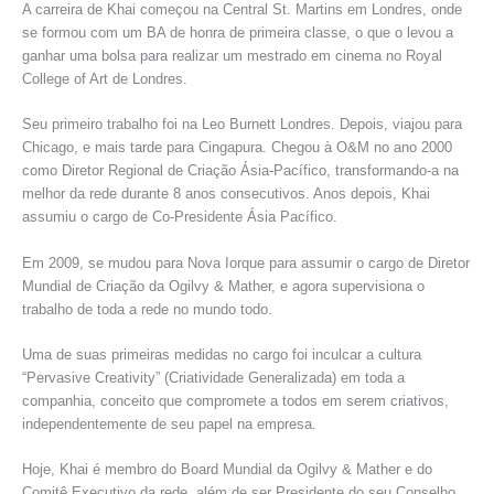
A carreira de Khai começou na Central St. Martins em Londres, onde
se formou com um BA de honra de primeira classe, o que o levou a
ganhar uma bolsa para realizar um mestrado em cinema no Royal
College of Art de Londres.
Seu primeiro trabalho foi na Leo Burnett Londres. Depois, viajou para
Chicago, e mais tarde para Cingapura. Chegou à O&M no ano 2000
como Diretor Regional de Criação Ásia-Pacífico, transformando-a na
melhor da rede durante 8 anos consecutivos. Anos depois, Khai
assumiu o cargo de Co-Presidente Ásia Pacífico.
Em 2009, se mudou para Nova Iorque para assumir o cargo de Diretor
Mundial de Criação da Ogilvy & Mather, e agora supervisiona o
trabalho de toda a rede no mundo todo.
Uma de suas primeiras medidas no cargo foi inculcar a cultura
“Pervasive Creativity” (Criatividade Generalizada) em toda a
companhia, conceito que compromete a todos em serem criativos,
independentemente de seu papel na empresa.
Hoje, Khai é membro do Board Mundial da Ogilvy & Mather e do
Comitê Executivo da rede, além de ser Presidente do seu Conselho