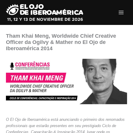
Ir
al
contenido
Tham Khai Meng, Worldwide Chief Creative
Officer da Ogilvy & Mather no El Ojo de
Iberoamérica 2014
O El Ojo de Iberoamérica está anunciando o primeiro dos renomados
profissionais que estarão presentes em seu prestigiado Ciclo de
Conferências, Capacitação & Inspiração 2014, lugar onde os