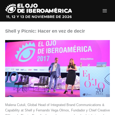
Ir
al
contenido
Shell y Picnic: Hacer en vez de decir
Malena Cutuli, Global Head of Integrated Brand Communications &
Capability at Shell y Fernando Vega Olmos, Fundador y Chief Creative