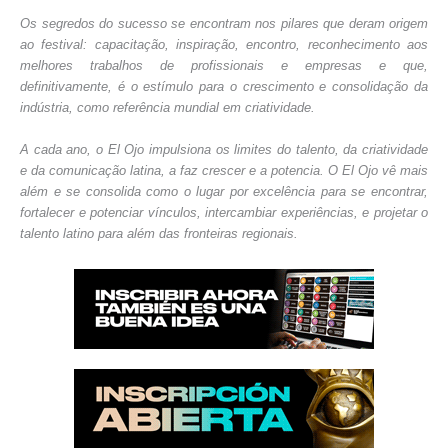
Os segredos do sucesso se encontram nos pilares que deram origem
ao festival: capacitação, inspiração, encontro, reconhecimento aos
melhores trabalhos de profissionais e empresas e que,
definitivamente, é o estímulo para o crescimento e consolidação da
indústria, como referência mundial em criatividade.
A cada ano, o El Ojo impulsiona os limites do talento, da criatividade
e da comunicação latina, a faz crescer e a potencia. O El Ojo vê mais
além e se consolida como o lugar por excelência para se encontrar,
fortalecer e potenciar vínculos, intercambiar experiências, e projetar o
talento latino para além das fronteiras regionais.