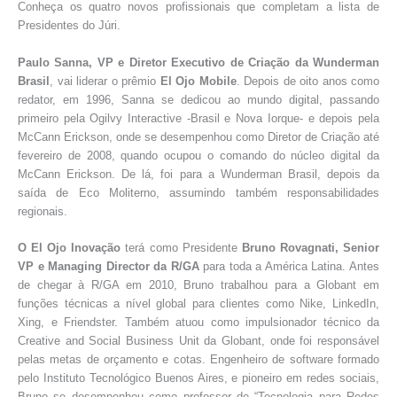
Conheça os quatro novos profissionais que completam a lista de
Presidentes do Júri.
Paulo Sanna, VP e Diretor Executivo de Criação da Wunderman
Brasil
, vai liderar o prêmio
El Ojo Mobile
. Depois de oito anos como
redator, em 1996, Sanna se dedicou ao mundo digital, passando
primeiro pela Ogilvy Interactive -Brasil e Nova Iorque- e depois pela
McCann Erickson, onde se desempenhou como Diretor de Criação até
fevereiro de 2008, quando ocupou o comando do núcleo digital da
McCann Erickson. De lá, foi para a Wunderman Brasil, depois da
saída de Eco Moliterno, assumindo também responsabilidades
regionais.
O El Ojo Inovação
terá como Presidente
Bruno Rovagnati, Senior
VP e Managing Director da R/GA
para toda a América Latina. Antes
de chegar à R/GA em 2010, Bruno trabalhou para a Globant em
funções técnicas a nível global para clientes como Nike, LinkedIn,
Xing, e Friendster. Também atuou como impulsionador técnico da
Creative and Social Business Unit da Globant, onde foi responsável
pelas metas de orçamento e cotas. Engenheiro de software formado
pelo Instituto Tecnológico Buenos Aires, e pioneiro em redes sociais,
Bruno se desempenhou como professor de “Tecnologia para Redes