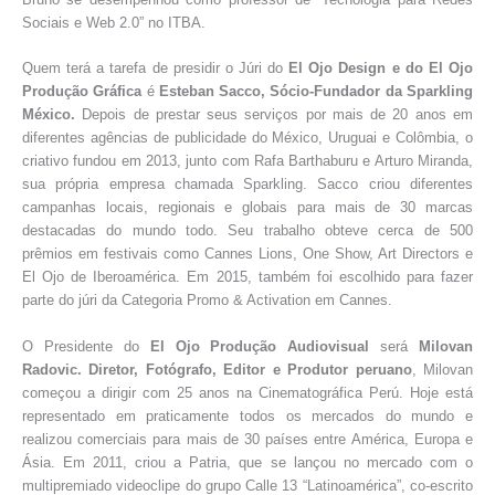
Sociais e Web 2.0” no ITBA.
Quem terá a tarefa de presidir o Júri do
El Ojo Design e do El Ojo
Produção Gráfica
é
Esteban Sacco, Sócio-Fundador da Sparkling
México.
Depois de prestar seus serviços por mais de 20 anos em
diferentes agências de publicidade do México, Uruguai e Colômbia, o
criativo fundou em 2013, junto com Rafa Barthaburu e Arturo Miranda,
sua própria empresa chamada Sparkling. Sacco criou diferentes
campanhas locais, regionais e globais para mais de 30 marcas
destacadas do mundo todo. Seu trabalho obteve cerca de 500
prêmios em festivais como Cannes Lions, One Show, Art Directors e
El Ojo de Iberoamérica. Em 2015, também foi escolhido para fazer
parte do júri da Categoria Promo & Activation em Cannes.
O Presidente do
El Ojo Produção Audiovisual
será
Milovan
Radovic. Diretor, Fotógrafo, Editor e Produtor peruano
, Milovan
começou a dirigir com 25 anos na Cinematográfica Perú. Hoje está
representado em praticamente todos os mercados do mundo e
realizou comerciais para mais de 30 países entre América, Europa e
Ásia. Em 2011, criou a Patria, que se lançou no mercado com o
multipremiado videoclipe do grupo Calle 13 “Latinoamérica”, co-escrito