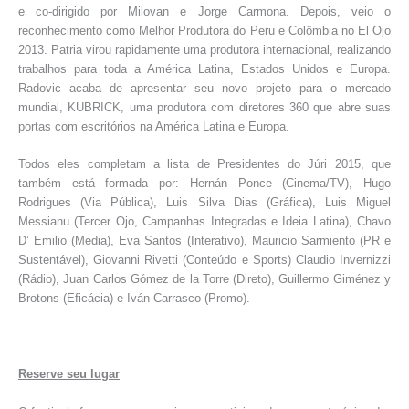
e co-dirigido por Milovan e Jorge Carmona. Depois, veio o
reconhecimento como Melhor Produtora do Peru e Colômbia no El Ojo
2013. Patria virou rapidamente uma produtora internacional, realizando
trabalhos para toda a América Latina, Estados Unidos e Europa.
Radovic acaba de apresentar seu novo projeto para o mercado
mundial, KUBRICK, uma produtora com diretores 360 que abre suas
portas com escritórios na América Latina e Europa.
Todos eles completam a lista de Presidentes do Júri 2015, que
também está formada por: Hernán Ponce (Cinema/TV), Hugo
Rodrigues (Via Pública), Luis Silva Dias (Gráfica), Luis Miguel
Messianu (Tercer Ojo, Campanhas Integradas e Ideia Latina), Chavo
D’ Emilio (Media), Eva Santos (Interativo), Mauricio Sarmiento (PR e
Sustentável), Giovanni Rivetti (Conteúdo e Sports) Claudio Invernizzi
(Rádio), Juan Carlos Gómez de la Torre (Direto), Guillermo Giménez y
Brotons (Eficácia) e Iván Carrasco (Promo).
Reserve seu lugar